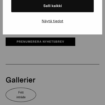
Salli kaikki
Pro Artibus får spara min information för vidare kontakt
Elverket & Pro Artibus
Näytä tiedot
Sinne
PRENUMERERA NYHETSBREV
Gallerier
Fritt
inträde