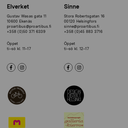
Elverket
Sinne
Gustav Wasas gata 11
Stora Robertsgatan 16
10600 Ekenäs
00120 Helsingfors
proartibus@proartibus.fi
sinne@proartibus.fi
+358 (0)50 371 6339
+358 (0)45 883 3716
Öppet
Öppet
ti–sö kl. 11–17
ti–sö kl. 12–17