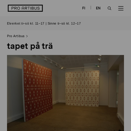
Skip
logo
FI
EN
to
OPEN
OP
content
Elverket ti–sö kl. 11–17 | Sinne ti–sö kl. 12–17
SEARCH
NAV
Pro Artibus
tapet på trä