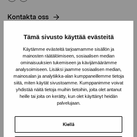
Kontakta oss
Tämä sivusto käyttää evästeitä
Käytämme evästeitä tarjoamamme sisällön ja
Håll dig uppdaterad om aktuella
mainosten räätälöimiseen, sosiaalisen median
ominaisuuksien tukemiseen ja kävijämäärämme
utställningar och evenemang
analysoimiseen. Lisäksi jaamme sosiaalisen median,
mainosalan ja analytiikka-alan kumppaneillemme tietoja
siitä, miten käytät sivustoamme. Kumppanimme voivat
Förnamn
yhdistää näitä tietoja muihin tietoihin, joita olet antanut
heille tai joita on kerätty, kun olet käyttänyt heidän
palvelujaan.
Efternamn
Kiellä
E-postadress