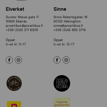
Elverket
Sinne
Gustav Wasas gata 11
Stora Robertsgatan 16
10600 Ekenäs
00120 Helsingfors
proartibus@proartibus.fi
sinne@proartibus.fi
+358 (0)50 371 6339
+358 (0)45 883 3716
Öppet
Öppet
ti–sö kl. 11–17
ti–sö kl. 12–17