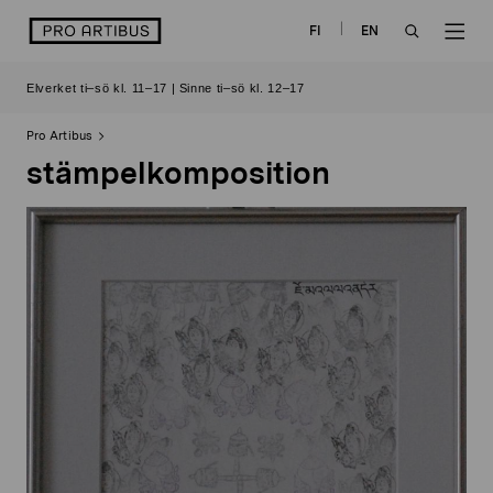
Skip
logo
FI
EN
to
OPEN
OP
content
Elverket ti–sö kl. 11–17 | Sinne ti–sö kl. 12–17
SEARCH
NAV
Pro Artibus
stämpelkomposition