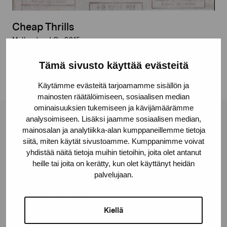
Cheap Thrills
Mallander J.O., 2015
Tämä sivusto käyttää evästeitä
Käytämme evästeitä tarjoamamme sisällön ja
mainosten räätälöimiseen, sosiaalisen median
ominaisuuksien tukemiseen ja kävijämäärämme
analysoimiseen. Lisäksi jaamme sosiaalisen median,
Stiftelsen Pro Artibus
mainosalan ja analytiikka-alan kumppaneillemme tietoja
siitä, miten käytät sivustoamme. Kumppanimme voivat
yhdistää näitä tietoja muihin tietoihin, joita olet antanut
Gustav Wasas gata 11
heille tai joita on kerätty, kun olet käyttänyt heidän
10600 Ekenäs
palvelujaan.
proartibus@proartibus.fi
+358 (0)50 371 6339
Kiellä