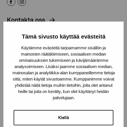
Kontakta oss
Tämä sivusto käyttää evästeitä
Käytämme evästeitä tarjoamamme sisällön ja
Håll dig uppdaterad om aktuella
mainosten räätälöimiseen, sosiaalisen median
ominaisuuksien tukemiseen ja kävijämäärämme
utställningar och evenemang
analysoimiseen. Lisäksi jaamme sosiaalisen median,
mainosalan ja analytiikka-alan kumppaneillemme tietoja
siitä, miten käytät sivustoamme. Kumppanimme voivat
Förnamn
yhdistää näitä tietoja muihin tietoihin, joita olet antanut
heille tai joita on kerätty, kun olet käyttänyt heidän
palvelujaan.
Efternamn
Kiellä
E-postadress