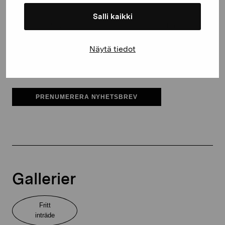
Salli kaikki
Pro Artibus får spara min information för vidare kontakt
Näytä tiedot
Elverket & Pro Artibus
Sinne
PRENUMERERA NYHETSBREV
Gallerier
Fritt
inträde