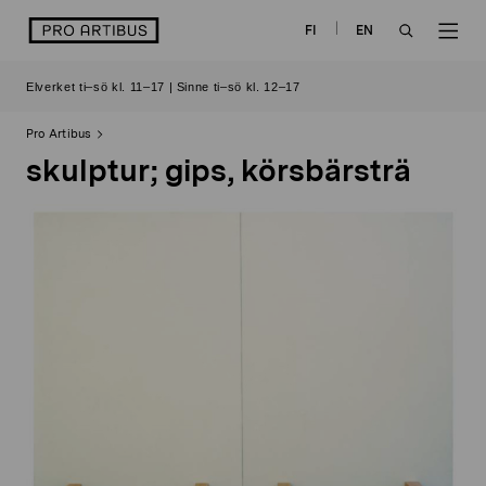
Skip
logo
FI
EN
to
OPEN
OP
content
Elverket ti–sö kl. 11–17 | Sinne ti–sö kl. 12–17
SEARCH
NAV
Pro Artibus
skulptur; gips, körsbärsträ