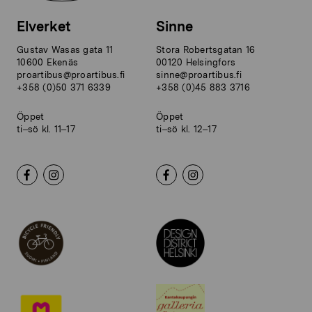
Elverket
Sinne
Gustav Wasas gata 11
Stora Robertsgatan 16
10600 Ekenäs
00120 Helsingfors
proartibus@proartibus.fi
sinne@proartibus.fi
+358 (0)50 371 6339
+358 (0)45 883 3716
Öppet
Öppet
ti–sö kl. 11–17
ti–sö kl. 12–17