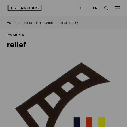
Skip
logo
FI
EN
to
OPEN
OP
content
Elverket ti–sö kl. 11–17 | Sinne ti–sö kl. 12–17
SEARCH
NAV
Pro Artibus
relief