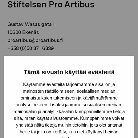
Stiftelsen Pro Artibus
Gustav Wasas gata 11
10600 Ekenäs
proartibus@proartibus.fi
+358 (0)50 371 6339
Tämä sivusto käyttää evästeitä
Käytämme evästeitä tarjoamamme sisällön ja
Kontakta oss
mainosten räätälöimiseen, sosiaalisen median
ominaisuuksien tukemiseen ja kävijämäärämme
analysoimiseen. Lisäksi jaamme sosiaalisen median,
mainosalan ja analytiikka-alan kumppaneillemme tietoja
siitä, miten käytät sivustoamme. Kumppanimme voivat
Håll dig uppdaterad om aktuella
yhdistää näitä tietoja muihin tietoihin, joita olet antanut
heille tai joita on kerätty, kun olet käyttänyt heidän
utställningar och evenemang