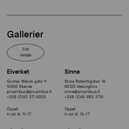
Gallerier
Fritt
inträde
Elverket
Sinne
Gustav Wasas gata 11
Stora Robertsgatan 16
10600 Ekenäs
00120 Helsingfors
proartibus@proartibus.fi
sinne@proartibus.fi
+358 (0)50 371 6339
+358 (0)45 883 3716
Öppet
Öppet
ti–sö kl. 11–17
ti–sö kl. 12–17