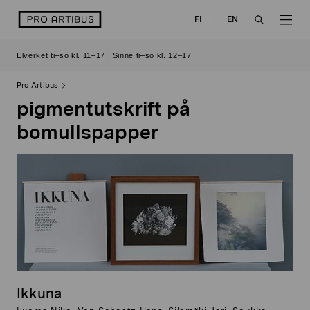
Skip
logo
FI
EN
to
OPEN
OP
content
Elverket ti–sö kl. 11–17 | Sinne ti–sö kl. 12–17
SEARCH
NAV
Pro Artibus
pigmentutskrift på
bomullspapper
Ikkuna