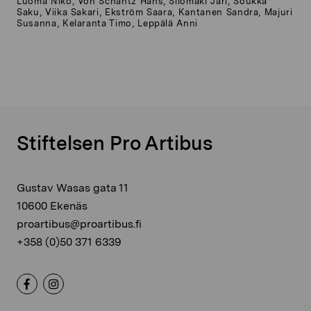
Luoma Niko, Von Schantz Hans, Silomäki Jari, Soukka
Saku, Viika Sakari, Ekström Saara, Kantanen Sandra, Majuri
Susanna, Kelaranta Timo, Leppälä Anni
Stiftelsen Pro Artibus
Gustav Wasas gata 11
10600 Ekenäs
proartibus@proartibus.fi
+358 (0)50 371 6339