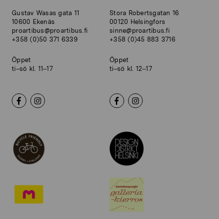
Gustav Wasas gata 11
Stora Robertsgatan 16
10600 Ekenäs
00120 Helsingfors
proartibus@proartibus.fi
sinne@proartibus.fi
+358 (0)50 371 6339
+358 (0)45 883 3716
Öppet
Öppet
ti–sö kl. 11–17
ti–sö kl. 12–17