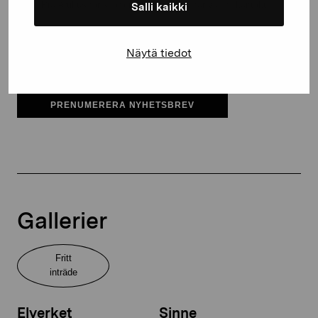
Pro Artibus får spara min information för vidare kontakt
Salli kaikki
Elverket & Pro Artibus
Näytä tiedot
Sinne
PRENUMERERA NYHETSBREV
Gallerier
Fritt
inträde
Elverket
Sinne