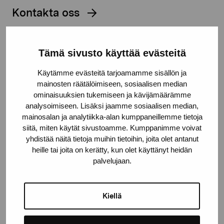
Kontakta oss
Tämä sivusto käyttää evästeitä
Håll dig uppdaterad om aktuella
Käytämme evästeitä tarjoamamme sisällön ja
mainosten räätälöimiseen, sosiaalisen median
utställningar och evenemang
ominaisuuksien tukemiseen ja kävijämäärämme
analysoimiseen. Lisäksi jaamme sosiaalisen median,
mainosalan ja analytiikka-alan kumppaneillemme tietoja
Förnamn
siitä, miten käytät sivustoamme. Kumppanimme voivat
yhdistää näitä tietoja muihin tietoihin, joita olet antanut
heille tai joita on kerätty, kun olet käyttänyt heidän
Efternamn
palvelujaan.
E-postadress
Kiellä