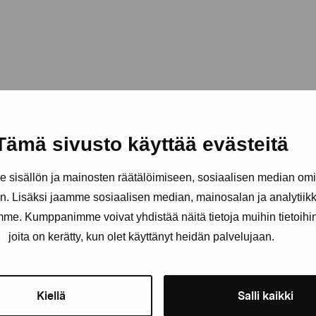
Tämä sivusto käyttää evästeitä
sisällön ja mainosten räätälöimiseen, sosiaalisen median om
. Lisäksi jaamme sosiaalisen median, mainosalan ja analytii
amme. Kumppanimme voivat yhdistää näitä tietoja muihin tietoihin, 
Håll dig uppdaterad om aktuell
joita on kerätty, kun olet käyttänyt heidän palvelujaan.
och evenemang
Kiellä
Salli kaikki
Förnamn
Efternam