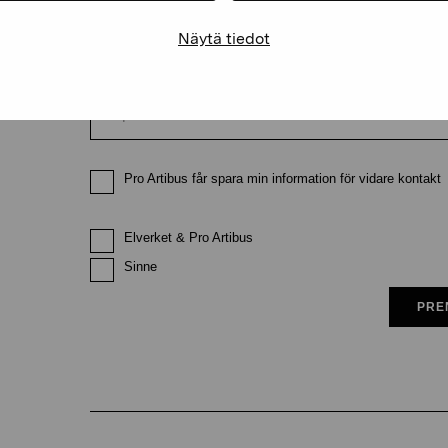
Näytä tiedot
E-postadress
Pro Artibus får spara min information för vidare kontakt
Elverket & Pro Artibus
Sinne
PRE