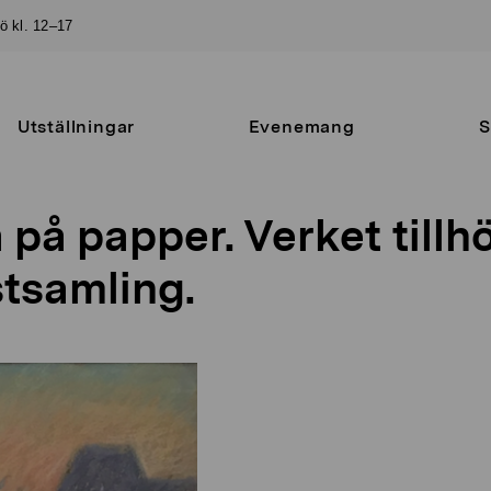
sö kl. 12–17
Utställningar
Evenemang
S
a på papper. Verket tillh
tsamling.