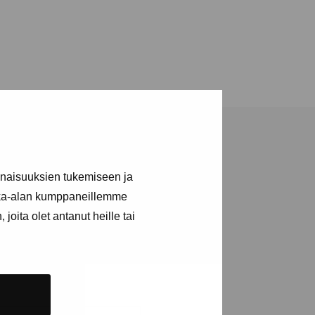
inaisuuksien tukemiseen ja
kka-alan kumppaneillemme
joita olet antanut heille tai
a utställningar
n