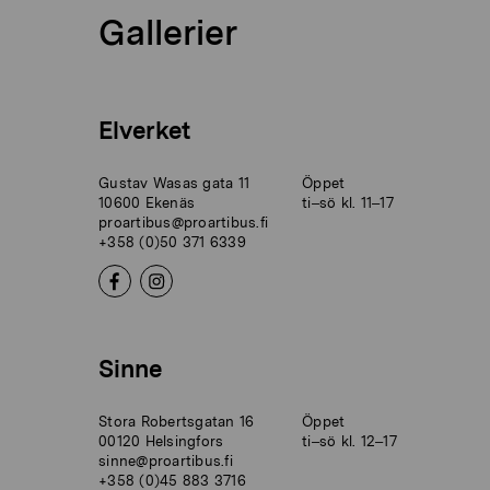
Gallerier
Elverket
Gustav Wasas gata 11
Öppet
10600 Ekenäs
ti–sö kl. 11–17
proartibus@proartibus.fi
+358 (0)50 371 6339
Sinne
Stora Robertsgatan 16
Öppet
00120 Helsingfors
ti–sö kl. 12–17
sinne@proartibus.fi
+358 (0)45 883 3716