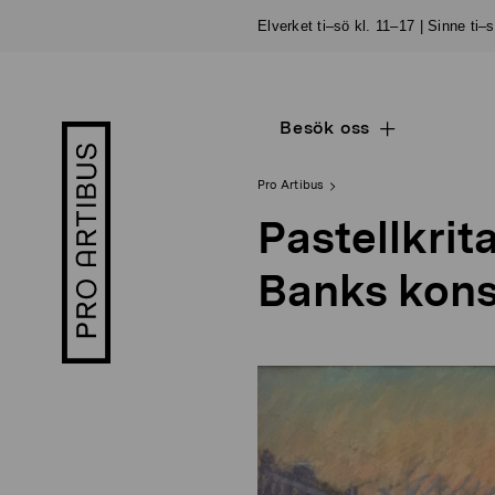
Skip
Elverket ti–sö kl. 11–17 | Sinne ti–
to
content
Besök oss
Open
Pro
sub
Artibus
navigation
logo
Pro Artibus
Pastellkrit
Banks kons