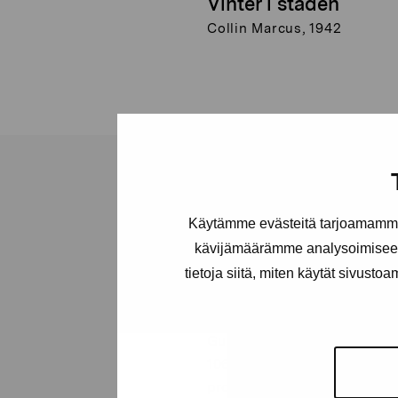
Vinter i staden
Collin Marcus, 1942
Käytämme evästeitä tarjoamamme 
Stiftelsen Pro
kävijämäärämme analysoimiseen
tietoja siitä, miten käytät sivusto
Artibus
Gustav Wasas gata 11
10600 Ekenäs
proartibus@proartibus.fi