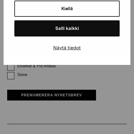
Kiellä
Efternamn
Salli kaikki
E-postadress
Näytä tiedot
Pro Artibus får spara min information för vidare kontakt
Elverket & Pro Artibus
Sinne
PRENUMERERA NYHETSBREV