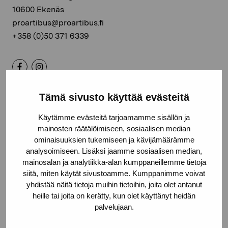
10600 Ekenäs
proartibus@proartibus.fi
+358 (0)50 371 6339
Tämä sivusto käyttää evästeitä
Kontakta oss
Käytämme evästeitä tarjoamamme sisällön ja
mainosten räätälöimiseen, sosiaalisen median
ominaisuuksien tukemiseen ja kävijämäärämme
analysoimiseen. Lisäksi jaamme sosiaalisen median,
Håll dig uppdaterad om aktuella
mainosalan ja analytiikka-alan kumppaneillemme tietoja
siitä, miten käytät sivustoamme. Kumppanimme voivat
utställningar och evenemang
yhdistää näitä tietoja muihin tietoihin, joita olet antanut
heille tai joita on kerätty, kun olet käyttänyt heidän
palvelujaan.
Förnamn