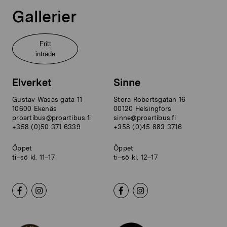
Gallerier
Fritt
inträde
Elverket
Sinne
Gustav Wasas gata 11
Stora Robertsgatan 16
10600 Ekenäs
00120 Helsingfors
proartibus@proartibus.fi
sinne@proartibus.fi
+358 (0)50 371 6339
+358 (0)45 883 3716
Öppet
Öppet
ti–sö kl. 11–17
ti–sö kl. 12–17