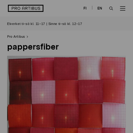
Skip
logo
FI
EN
to
OPEN
OP
content
Elverket ti–sö kl. 11–17 | Sinne ti–sö kl. 12–17
SEARCH
NAV
Pro Artibus
pappersfiber