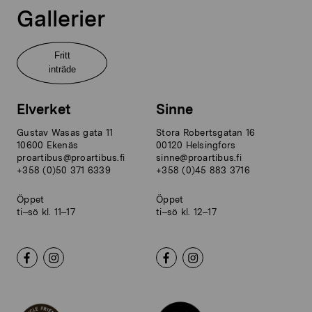
Gallerier
Fritt
inträde
Elverket
Sinne
Gustav Wasas gata 11
Stora Robertsgatan 16
10600 Ekenäs
00120 Helsingfors
proartibus@proartibus.fi
sinne@proartibus.fi
+358 (0)50 371 6339
+358 (0)45 883 3716
Öppet
Öppet
ti–sö kl. 11–17
ti–sö kl. 12–17