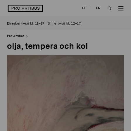
Skip
logo
FI
EN
to
OPEN
OP
content
Elverket ti–sö kl. 11–17 | Sinne ti–sö kl. 12–17
SEARCH
NAV
Pro Artibus
olja, tempera och kol