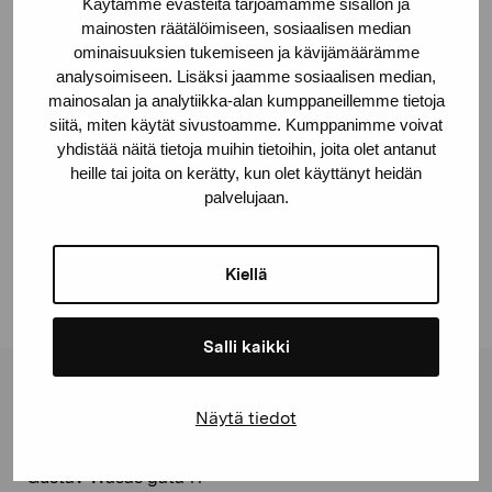
Käytämme evästeitä tarjoamamme sisällön ja
mainosten räätälöimiseen, sosiaalisen median
ominaisuuksien tukemiseen ja kävijämäärämme
analysoimiseen. Lisäksi jaamme sosiaalisen median,
mainosalan ja analytiikka-alan kumppaneillemme tietoja
siitä, miten käytät sivustoamme. Kumppanimme voivat
yhdistää näitä tietoja muihin tietoihin, joita olet antanut
heille tai joita on kerätty, kun olet käyttänyt heidän
Rädsla
palvelujaan.
Holm Marika, 2000
Kiellä
Salli kaikki
Stiftelsen Pro Artibus
Näytä tiedot
Gustav Wasas gata 11