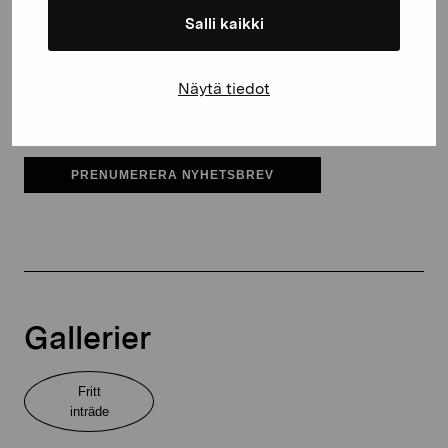
Salli kaikki
Pro Artibus får spara min information för vidare kontakt
Elverket & Pro Artibus
Näytä tiedot
Sinne
PRENUMERERA NYHETSBREV
Gallerier
Fritt
inträde