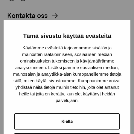
Kontakta oss
Tämä sivusto käyttää evästeitä
Käytämme evästeitä tarjoamamme sisällön ja
Håll dig uppdaterad om aktuella
mainosten räätälöimiseen, sosiaalisen median
ominaisuuksien tukemiseen ja kävijämäärämme
utställningar och evenemang
analysoimiseen. Lisäksi jaamme sosiaalisen median,
mainosalan ja analytiikka-alan kumppaneillemme tietoja
siitä, miten käytät sivustoamme. Kumppanimme voivat
Förnamn
yhdistää näitä tietoja muihin tietoihin, joita olet antanut
heille tai joita on kerätty, kun olet käyttänyt heidän
palvelujaan.
Efternamn
Kiellä
E-postadress