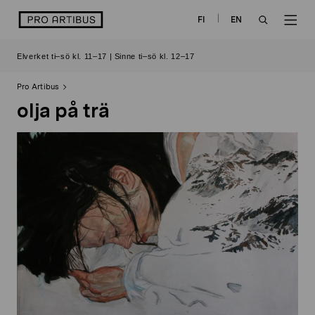
Skip
logo
FI
EN
to
OPEN
OP
content
Elverket ti–sö kl. 11–17 | Sinne ti–sö kl. 12–17
SEARCH
NAV
Pro Artibus
olja på trä