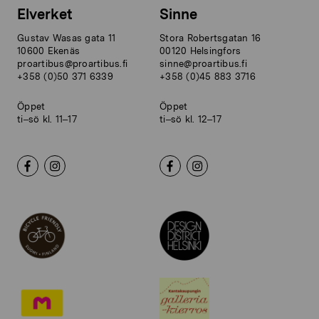
Elverket
Sinne
Gustav Wasas gata 11
Stora Robertsgatan 16
10600 Ekenäs
00120 Helsingfors
proartibus@proartibus.fi
sinne@proartibus.fi
+358 (0)50 371 6339
+358 (0)45 883 3716
Öppet
Öppet
ti–sö kl. 11–17
ti–sö kl. 12–17