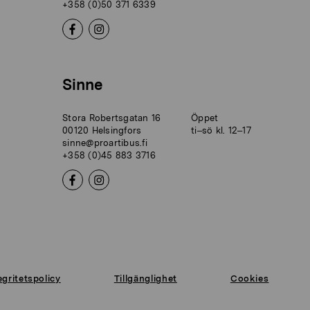
+358 (0)50 371 6339
Sinne
Stora Robertsgatan 16
Öppet
00120 Helsingfors
ti–sö kl. 12–17
sinne@proartibus.fi
+358 (0)45 883 3716
egritetspolicy
Tillgänglighet
Cookies