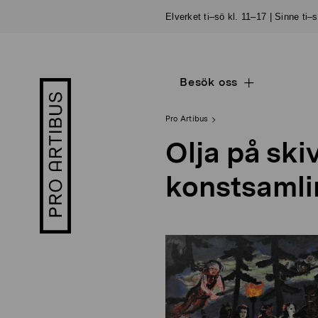
Skip
Elverket ti–sö kl. 11–17 | Sinne ti–
to
content
Besök oss
Open
Pro
sub
Artibus
navigation
logo
Pro Artibus
Olja på ski
konstsamli