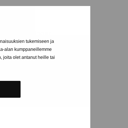
a utställningar
inaisuuksien tukemiseen ja
kka-alan kumppaneillemme
joita olet antanut heille tai
n