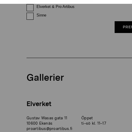
Elverket & Pro Artibus
Sinne
PRE
Gallerier
Elverket
Gustav Wasas gata 11
Öppet
10600 Ekenäs
ti–sö kl. 11–17
proartibus@proartibus.fi