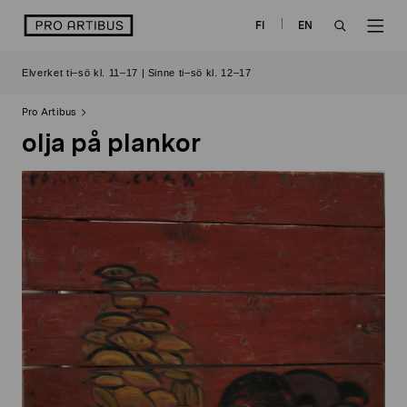
Skip
logo
FI
EN
to
OPEN
OP
content
Elverket ti–sö kl. 11–17 | Sinne ti–sö kl. 12–17
SEARCH
NAV
Pro Artibus
olja på plankor