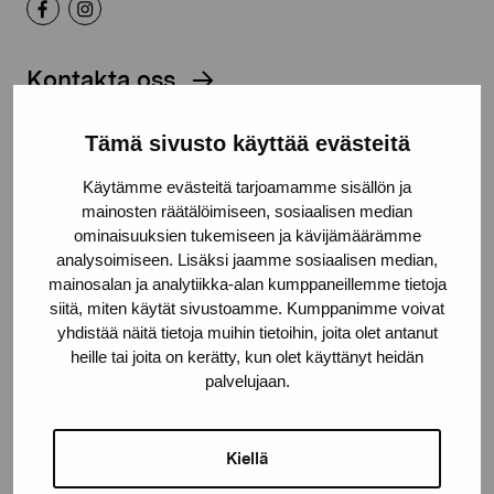
Kontakta oss
Tämä sivusto käyttää evästeitä
Käytämme evästeitä tarjoamamme sisällön ja
mainosten räätälöimiseen, sosiaalisen median
Håll dig uppdaterad om aktuella
ominaisuuksien tukemiseen ja kävijämäärämme
utställningar och evenemang
analysoimiseen. Lisäksi jaamme sosiaalisen median,
mainosalan ja analytiikka-alan kumppaneillemme tietoja
siitä, miten käytät sivustoamme. Kumppanimme voivat
Förnamn
yhdistää näitä tietoja muihin tietoihin, joita olet antanut
heille tai joita on kerätty, kun olet käyttänyt heidän
palvelujaan.
Efternamn
Kiellä
E-postadress