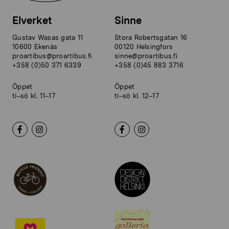
Elverket
Sinne
Gustav Wasas gata 11
Stora Robertsgatan 16
10600 Ekenäs
00120 Helsingfors
proartibus@proartibus.fi
sinne@proartibus.fi
+358 (0)50 371 6339
+358 (0)45 883 3716
Öppet
Öppet
ti–sö kl. 11–17
ti–sö kl. 12–17