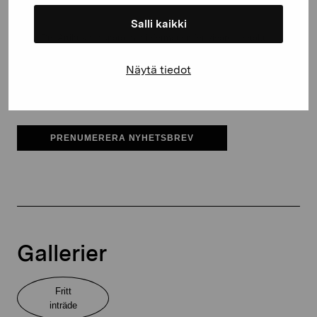
Salli kaikki
Pro Artibus får spara min information för vidare kontakt
Näytä tiedot
Elverket & Pro Artibus
Sinne
PRENUMERERA NYHETSBREV
Gallerier
Fritt
inträde