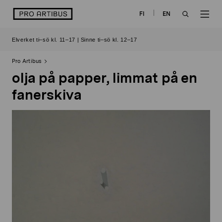
Skip
logo
FI
EN
to
OPEN
OP
content
Elverket ti–sö kl. 11–17 | Sinne ti–sö kl. 12–17
SEARCH
NAV
Pro Artibus
olja på papper, limmat på en
fanerskiva