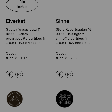
Fritt
inträde
Elverket
Sinne
Gustav Wasas gata 11
Stora Robertsgatan 16
10600 Ekenäs
00120 Helsingfors
proartibus@proartibus.fi
sinne@proartibus.fi
+358 (0)50 371 6339
+358 (0)45 883 3716
Öppet
Öppet
ti–sö kl. 11–17
ti–sö kl. 12–17