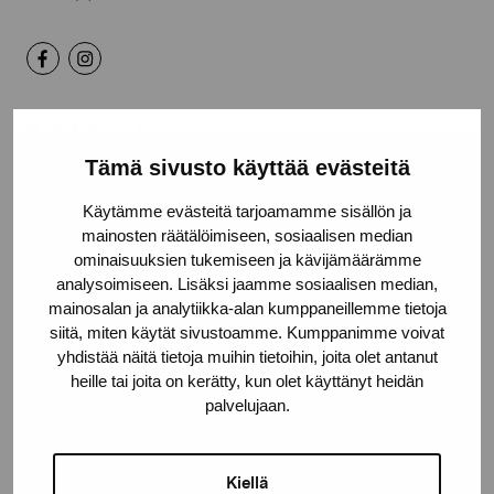
Kontakta oss
Tämä sivusto käyttää evästeitä
Käytämme evästeitä tarjoamamme sisällön ja
mainosten räätälöimiseen, sosiaalisen median
ominaisuuksien tukemiseen ja kävijämäärämme
Håll dig uppdaterad om aktuella
analysoimiseen. Lisäksi jaamme sosiaalisen median,
utställningar och evenemang
mainosalan ja analytiikka-alan kumppaneillemme tietoja
siitä, miten käytät sivustoamme. Kumppanimme voivat
yhdistää näitä tietoja muihin tietoihin, joita olet antanut
Förnamn
heille tai joita on kerätty, kun olet käyttänyt heidän
palvelujaan.
Efternamn
Kiellä