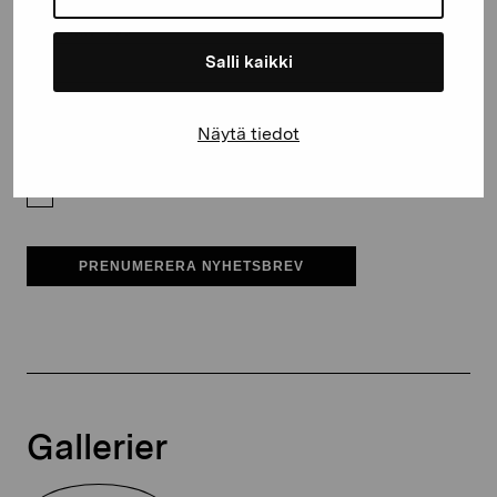
E-postadress
Salli kaikki
Pro Artibus får spara min information för vidare kontakt
Näytä tiedot
Elverket & Pro Artibus
Sinne
PRENUMERERA NYHETSBREV
Gallerier