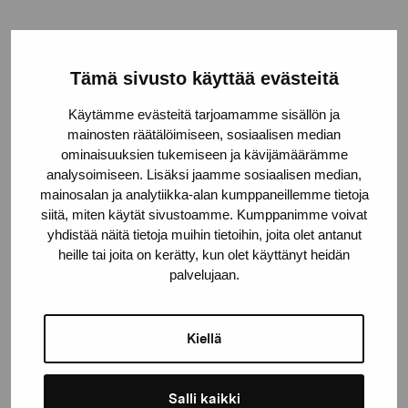
Tämä sivusto käyttää evästeitä
Håll dig uppdaterad om aktuella
Käytämme evästeitä tarjoamamme sisällön ja
utställningar och evenemang
mainosten räätälöimiseen, sosiaalisen median
ominaisuuksien tukemiseen ja kävijämäärämme
analysoimiseen. Lisäksi jaamme sosiaalisen median,
Förnamn
mainosalan ja analytiikka-alan kumppaneillemme tietoja
siitä, miten käytät sivustoamme. Kumppanimme voivat
yhdistää näitä tietoja muihin tietoihin, joita olet antanut
Efternamn
heille tai joita on kerätty, kun olet käyttänyt heidän
palvelujaan.
E-postadress
Kiellä
Pro Artibus får spara min information för vidare kontakt
Salli kaikki