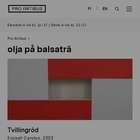
Skip
logo
FI
EN
to
OPEN
OP
content
Elverket ti–sö kl. 11–17 | Sinne ti–sö kl. 12–17
SEARCH
NAV
Pro Artibus
olja på balsaträ
Tvillingröd
Enckell Carolus, 2002