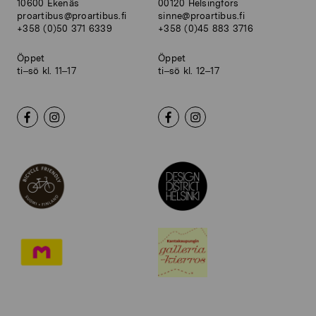
10600 Ekenäs
00120 Helsingfors
proartibus@proartibus.fi
sinne@proartibus.fi
+358 (0)50 371 6339
+358 (0)45 883 3716
Öppet
Öppet
ti–sö kl. 11–17
ti–sö kl. 12–17