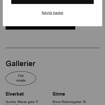
Elverket & Pro Artibus
Sinne
Näytä tiedot
PRENUMERERA NYHETSBREV
Gallerier
Fritt
inträde
Elverket
Sinne
Gustav Wasas gata 11
Stora Robertsgatan 16