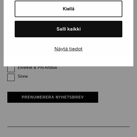
Kiellä
Efternamn
Salli kaikki
E-postadress
Näytä tiedot
Pro Artibus får spara min information för vidare kontakt
Elverket & Pro Artibus
Sinne
PRENUMERERA NYHETSBREV