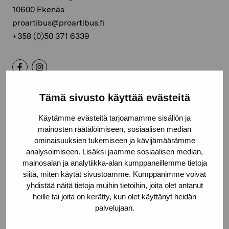
10600 Ekenäs
proartibus@proartibus.fi
+358 (0)50 371 6339
Tämä sivusto käyttää evästeitä
Kontakta oss
Käytämme evästeitä tarjoamamme sisällön ja
mainosten räätälöimiseen, sosiaalisen median
ominaisuuksien tukemiseen ja kävijämäärämme
analysoimiseen. Lisäksi jaamme sosiaalisen median,
Håll dig uppdaterad om aktuella
mainosalan ja analytiikka-alan kumppaneillemme tietoja
siitä, miten käytät sivustoamme. Kumppanimme voivat
utställningar och evenemang
yhdistää näitä tietoja muihin tietoihin, joita olet antanut
heille tai joita on kerätty, kun olet käyttänyt heidän
palvelujaan.
Förnamn