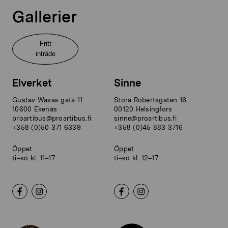
Gallerier
Fritt
inträde
Elverket
Sinne
Gustav Wasas gata 11
Stora Robertsgatan 16
10600 Ekenäs
00120 Helsingfors
proartibus@proartibus.fi
sinne@proartibus.fi
+358 (0)50 371 6339
+358 (0)45 883 3716
Öppet
Öppet
ti–sö kl. 11–17
ti–sö kl. 12–17