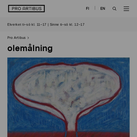
Skip
logo
FI
EN
to
OPEN
OP
content
Elverket ti–sö kl. 11–17 | Sinne ti–sö kl. 12–17
SEARCH
NAV
Pro Artibus
olemålning