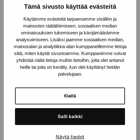
Tämä sivusto käyttää evästeitä
Stiftelsen Pro Artibus
Käytämme evästeitä tarjoamamme sisällön ja
mainosten räätälöimiseen, sosiaalisen median
Gustav Wasas gata 11
ominaisuuksien tukemiseen ja kävijämäärämme
10600 Ekenäs
analysoimiseen. Lisäksi jaamme sosiaalisen median,
mainosalan ja analytiikka-alan kumppaneillemme tietoja
proartibus@proartibus.fi
siitä, miten käytät sivustoamme. Kumppanimme voivat
+358 (0)50 371 6339
yhdistää näitä tietoja muihin tietoihin, joita olet antanut
heille tai joita on kerätty, kun olet käyttänyt heidän
palvelujaan.
Kontakta oss
Kiellä
Salli kaikki
Håll dig uppdaterad om aktuella
Näytä tiedot