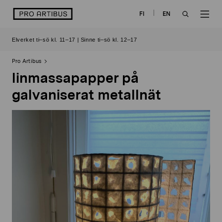
Skip
logo
FI
EN
to
OPEN
OP
content
Elverket ti–sö kl. 11–17 | Sinne ti–sö kl. 12–17
SEARCH
NAV
Pro Artibus
linmassapapper på
galvaniserat metallnät