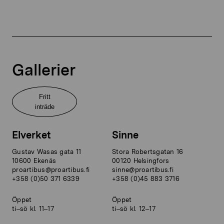
Gallerier
Fritt
inträde
Elverket
Sinne
Gustav Wasas gata 11
Stora Robertsgatan 16
10600 Ekenäs
00120 Helsingfors
proartibus@proartibus.fi
sinne@proartibus.fi
+358 (0)50 371 6339
+358 (0)45 883 3716
Öppet
Öppet
ti–sö kl. 11–17
ti–sö kl. 12–17