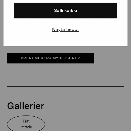
Salli kaikki
Pro Artibus får spara min information för vidare kontakt
Näytä tiedot
Elverket & Pro Artibus
Sinne
PRENUMERERA NYHETSBREV
Gallerier
Fritt
inträde