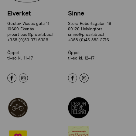
Elverket
Sinne
Gustav Wasas gata 11
Stora Robertsgatan 16
10600 Ekenäs
00120 Helsingfors
proartibus@proartibus.fi
sinne@proartibus.fi
+358 (0)50 371 6339
+358 (0)45 883 3716
Öppet
Öppet
ti–sö kl. 11–17
ti–sö kl. 12–17