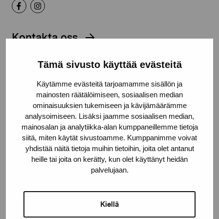
Kontakta oss
Tämä sivusto käyttää evästeitä
Käytämme evästeitä tarjoamamme sisällön ja
mainosten räätälöimiseen, sosiaalisen median
Håll dig uppdaterad om aktuella
ominaisuuksien tukemiseen ja kävijämäärämme
utställningar och evenemang
analysoimiseen. Lisäksi jaamme sosiaalisen median,
mainosalan ja analytiikka-alan kumppaneillemme tietoja
siitä, miten käytät sivustoamme. Kumppanimme voivat
Förnamn
yhdistää näitä tietoja muihin tietoihin, joita olet antanut
heille tai joita on kerätty, kun olet käyttänyt heidän
palvelujaan.
Efternamn
Kiellä
E-postadress