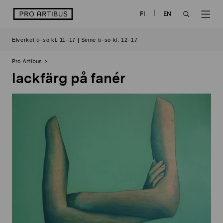
Skip
logo
FI
EN
to
OPEN
OP
content
Elverket ti–sö kl. 11–17 | Sinne ti–sö kl. 12–17
SEARCH
NAV
Pro Artibus
lackfärg på fanér