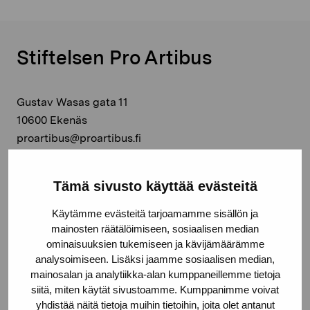
Stiftelsen Pro Artibus
Gustav Wasas gata 11
10600 Ekenäs
proartibus@proartibus.fi
+358 (0)50 371 6339
Tämä sivusto käyttää evästeitä
Käytämme evästeitä tarjoamamme sisällön ja
mainosten räätälöimiseen, sosiaalisen median
Kontakta oss
ominaisuuksien tukemiseen ja kävijämäärämme
analysoimiseen. Lisäksi jaamme sosiaalisen median,
mainosalan ja analytiikka-alan kumppaneillemme tietoja
siitä, miten käytät sivustoamme. Kumppanimme voivat
yhdistää näitä tietoja muihin tietoihin, joita olet antanut