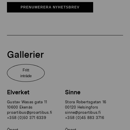
PRENUMERERA NYHETSBREV
Gallerier
Fritt
inträde
Elverket
Sinne
Gustav Wasas gata 11
Stora Robertsgatan 16
10600 Ekenäs
00120 Helsingfors
proartibus@proartibus.fi
sinne@proartibus.fi
+358 (0)50 371 6339
+358 (0)45 883 3716
Öppet
Öppet