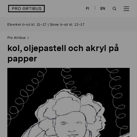
Skip
logo
FI
EN
to
OPEN
OP
content
Elverket ti–sö kl. 11–17 | Sinne ti–sö kl. 12–17
SEARCH
NAV
Pro Artibus
kol, oljepastell och akryl på
papper