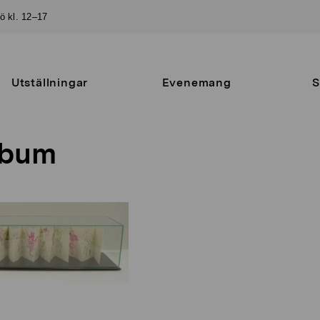
sö kl. 12–17
Utställningar
Evenemang
S
lbum