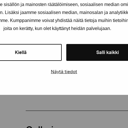
sisällön ja mainosten räätälöimiseen, sosiaalisen median om
. Lisäksi jaamme sosiaalisen median, mainosalan ja analytii
E-postadress
amme. Kumppanimme voivat yhdistää näitä tietoja muihin tietoihin, 
joita on kerätty, kun olet käyttänyt heidän palvelujaan.
Pro Artibus får spara min information för vidare kontakt
Kiellä
Salli kaikki
Elverket & Pro Artibus
Sinne
Näytä tiedot
PRE