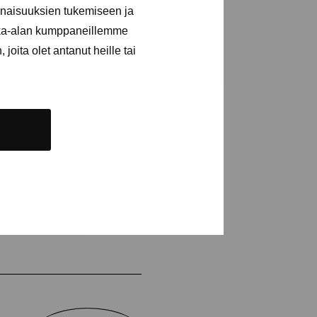
inaisuuksien tukemiseen ja
kka-alan kumppaneillemme
joita olet antanut heille tai
NUMERERA NYHETSBREV