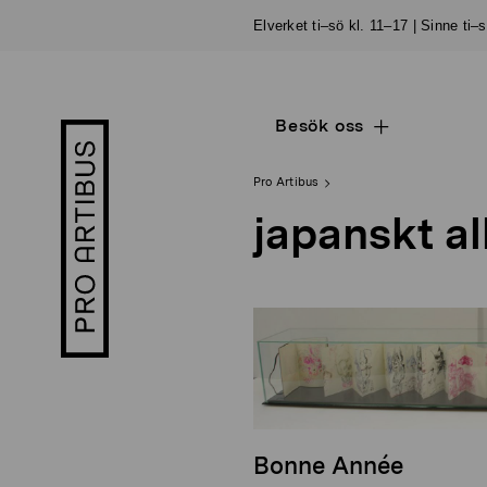
Skip
Elverket ti–sö kl. 11–17 | Sinne ti–
to
content
Besök oss
Open
Pro
sub
Artibus
navigation
logo
Pro Artibus
japanskt a
Bonne Année