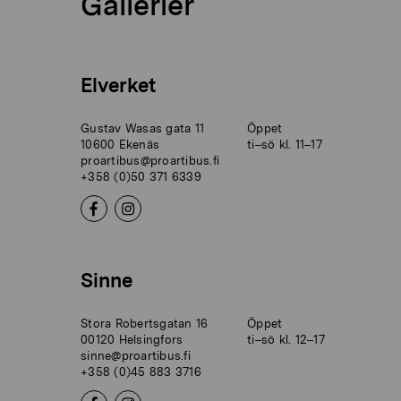
Gallerier
Elverket
Gustav Wasas gata 11
Öppet
10600 Ekenäs
ti–sö kl. 11–17
proartibus@proartibus.fi
+358 (0)50 371 6339
Sinne
Stora Robertsgatan 16
Öppet
00120 Helsingfors
ti–sö kl. 12–17
sinne@proartibus.fi
+358 (0)45 883 3716