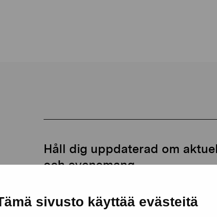
Håll dig uppdaterad om aktuell
och evenemang
Förnamn
Efternam
Tämä sivusto käyttää evästeitä