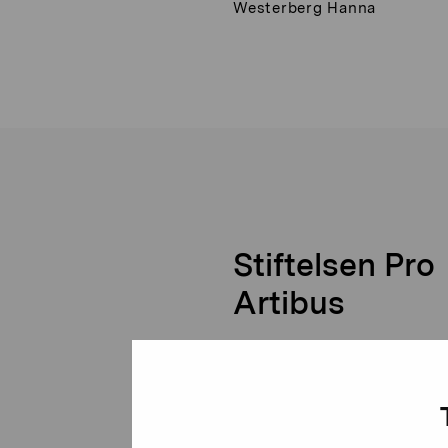
Westerberg Hanna
Stiftelsen Pro
Artibus
Gustav Wasas gata 11
10600 Ekenäs
proartibus@proartibus.fi
+358 (0)50 371 6339