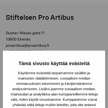
Stiftelsen Pro Artibus
Gustav Wasas gata 11
10600 Ekenäs
proartibus@proartibus.fi
+358 (0)50 371 6339
Tämä sivusto käyttää evästeitä
Käytämme evästeitä tarjoamamme sisällön ja
mainosten räätälöimiseen, sosiaalisen median
Kontakta oss
ominaisuuksien tukemiseen ja kävijämäärämme
analysoimiseen. Lisäksi jaamme sosiaalisen median,
mainosalan ja analytiikka-alan kumppaneillemme tietoja
siitä, miten käytät sivustoamme. Kumppanimme voivat
yhdistää näitä tietoja muihin tietoihin, joita olet antanut