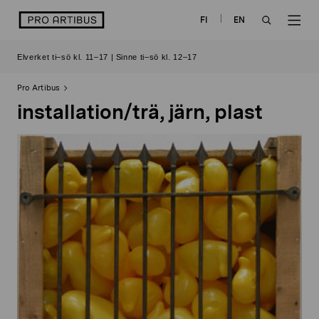
Skip
logo
FI
EN
to
OPEN
OP
content
Elverket ti–sö kl. 11–17 | Sinne ti–sö kl. 12–17
SEARCH
NAV
Pro Artibus
installation/trä, järn, plast