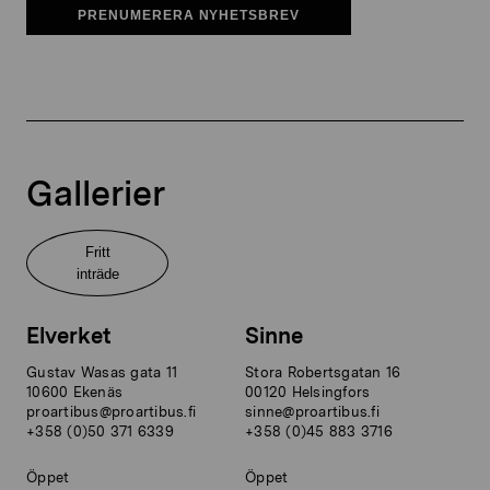
PRENUMERERA NYHETSBREV
Gallerier
Fritt
inträde
Elverket
Sinne
Gustav Wasas gata 11
Stora Robertsgatan 16
10600 Ekenäs
00120 Helsingfors
proartibus@proartibus.fi
sinne@proartibus.fi
+358 (0)50 371 6339
+358 (0)45 883 3716
Öppet
Öppet