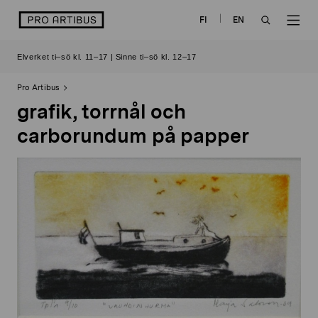
Skip
logo
FI
EN
to
OPEN
OP
content
Elverket ti–sö kl. 11–17 | Sinne ti–sö kl. 12–17
SEARCH
NAV
Pro Artibus
grafik, torrnål och
carborundum på papper