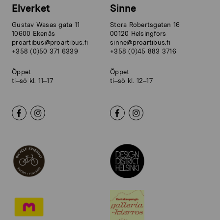
Elverket
Sinne
Gustav Wasas gata 11
Stora Robertsgatan 16
10600 Ekenäs
00120 Helsingfors
proartibus@proartibus.fi
sinne@proartibus.fi
+358 (0)50 371 6339
+358 (0)45 883 3716
Öppet
Öppet
ti–sö kl. 11–17
ti–sö kl. 12–17