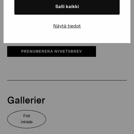
Salli kaikki
Pro Artibus får spara min information för vidare kontakt
Elverket & Pro Artibus
Näytä tiedot
Sinne
PRENUMERERA NYHETSBREV
Gallerier
Fritt
inträde