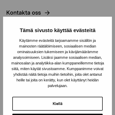
Kontakta oss
Tämä sivusto käyttää evästeitä
Käytämme evästeitä tarjoamamme sisällön ja
Håll dig uppdaterad om aktuella
mainosten räätälöimiseen, sosiaalisen median
ominaisuuksien tukemiseen ja kävijämäärämme
utställningar och evenemang
analysoimiseen. Lisäksi jaamme sosiaalisen median,
mainosalan ja analytiikka-alan kumppaneillemme tietoja
Förnamn
siitä, miten käytät sivustoamme. Kumppanimme voivat
yhdistää näitä tietoja muihin tietoihin, joita olet antanut
heille tai joita on kerätty, kun olet käyttänyt heidän
palvelujaan.
Efternamn
Kiellä
E-postadress