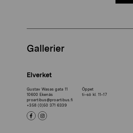
Gallerier
Elverket
Gustav Wasas gata 11
Öppet
10600 Ekenäs
ti–sö kl. 11–17
proartibus@proartibus.fi
+358 (0)50 371 6339