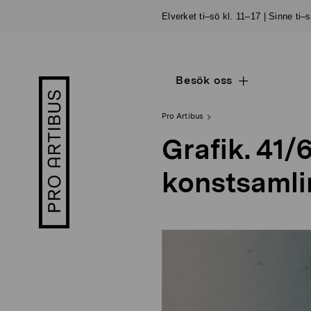
Skip
Elverket ti–sö kl. 11–17 | Sinne ti–
to
content
Besök oss
Open
Pro
sub
Artibus
navigation
logo
Pro Artibus
Grafik. 41/
konstsamli