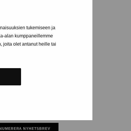
a utställningar
inaisuuksien tukemiseen ja
n
kka-alan kumppaneillemme
joita olet antanut heille tai
NUMERERA NYHETSBREV