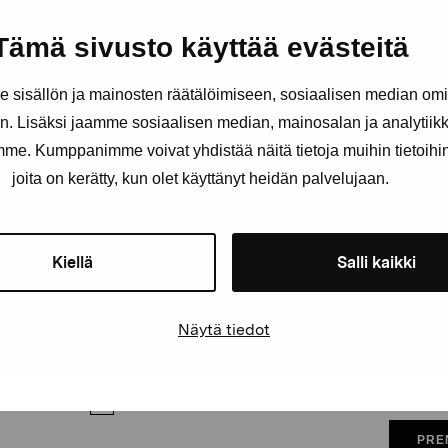
Håll dig uppdaterad om aktuell
Tämä sivusto käyttää evästeitä
och evenemang
sisällön ja mainosten räätälöimiseen, sosiaalisen median om
Förnamn
Efternam
. Lisäksi jaamme sosiaalisen median, mainosalan ja analytii
amme. Kumppanimme voivat yhdistää näitä tietoja muihin tietoihin, 
joita on kerätty, kun olet käyttänyt heidän palvelujaan.
E-postadress
Kiellä
Salli kaikki
Pro Artibus får spara min information för vidare kontakt
Näytä tiedot
Elverket & Pro Artibus
Sinne
PRE