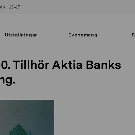
sö kl. 12–17
Utställningar
Evenemang
S
60. Tillhör Aktia Banks
ng.