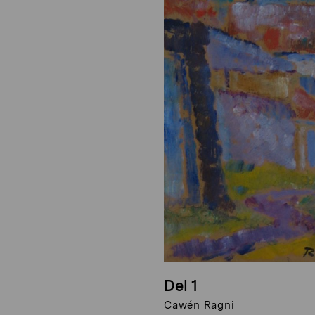
Del 1
Cawén Ragni