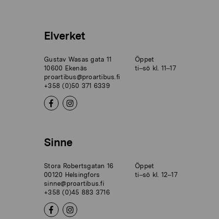
Elverket
Gustav Wasas gata 11
Öppet
10600 Ekenäs
ti–sö kl. 11–17
proartibus@proartibus.fi
+358 (0)50 371 6339
Sinne
Stora Robertsgatan 16
Öppet
00120 Helsingfors
ti–sö kl. 12–17
sinne@proartibus.fi
+358 (0)45 883 3716