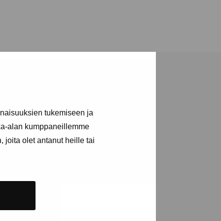
inaisuuksien tukemiseen ja
kka-alan kumppaneillemme
a utställningar
joita olet antanut heille tai
n