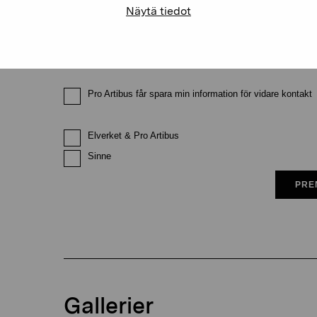
Näytä tiedot
E-postadress
Pro Artibus får spara min information för vidare kontakt
Elverket & Pro Artibus
Sinne
PRE
Gallerier