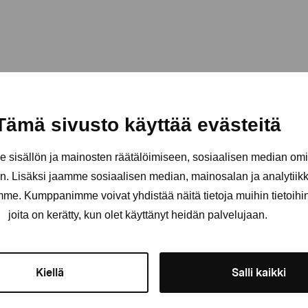
Tämä sivusto käyttää evästeitä
sisällön ja mainosten räätälöimiseen, sosiaalisen median om
. Lisäksi jaamme sosiaalisen median, mainosalan ja analytii
Håll dig uppdaterad om aktuell
amme. Kumppanimme voivat yhdistää näitä tietoja muihin tietoihin, 
och evenemang
joita on kerätty, kun olet käyttänyt heidän palvelujaan.
Förnamn
Efternam
Kiellä
Salli kaikki