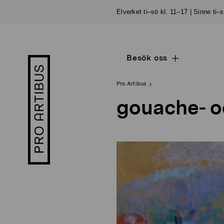
Skip
Elverket ti–sö kl. 11–17 | Sinne ti–
to
content
Besök oss
Open
Pro
sub
Artibus
navigation
logo
Pro Artibus
gouache- o