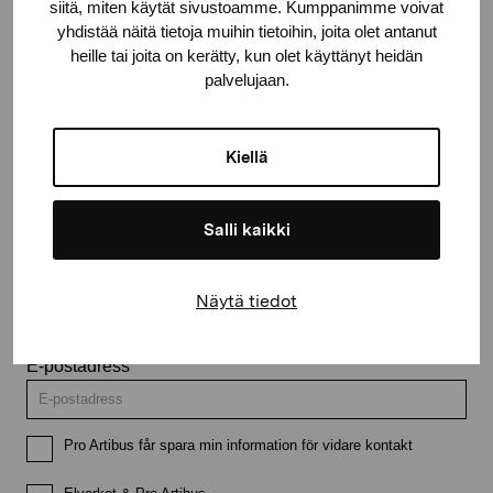
siitä, miten käytät sivustoamme. Kumppanimme voivat
yhdistää näitä tietoja muihin tietoihin, joita olet antanut
heille tai joita on kerätty, kun olet käyttänyt heidän
palvelujaan.
Håll dig uppdaterad om aktuella
utställningar och evenemang
Kiellä
Förnamn
Salli kaikki
Efternamn
Näytä tiedot
E-postadress
Pro Artibus får spara min information för vidare kontakt