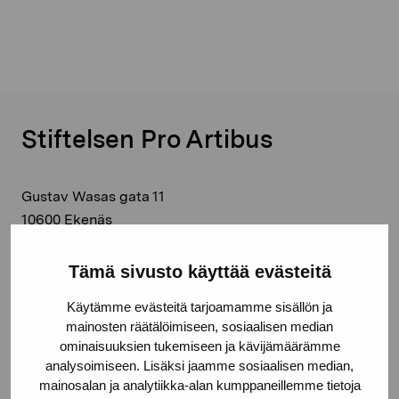
Stiftelsen Pro Artibus
Gustav Wasas gata 11
10600 Ekenäs
proartibus@proartibus.fi
+358 (0)50 371 6339
Tämä sivusto käyttää evästeitä
Käytämme evästeitä tarjoamamme sisällön ja
mainosten räätälöimiseen, sosiaalisen median
ominaisuuksien tukemiseen ja kävijämäärämme
analysoimiseen. Lisäksi jaamme sosiaalisen median,
Kontakta oss
mainosalan ja analytiikka-alan kumppaneillemme tietoja