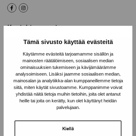
Kontakta oss
Tämä sivusto käyttää evästeitä
Käytämme evästeitä tarjoamamme sisällön ja
mainosten räätälöimiseen, sosiaalisen median
Håll dig uppdaterad om aktuella
ominaisuuksien tukemiseen ja kävijämäärämme
utställningar och evenemang
analysoimiseen. Lisäksi jaamme sosiaalisen median,
mainosalan ja analytiikka-alan kumppaneillemme tietoja
siitä, miten käytät sivustoamme. Kumppanimme voivat
Förnamn
yhdistää näitä tietoja muihin tietoihin, joita olet antanut
heille tai joita on kerätty, kun olet käyttänyt heidän
palvelujaan.
Efternamn
Kiellä
E-postadress