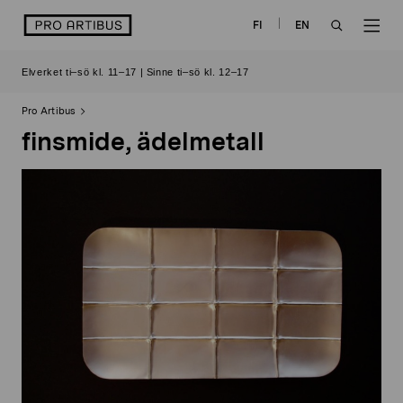
Skip
logo
FI
EN
to
OPEN
OP
content
Elverket ti–sö kl. 11–17 | Sinne ti–sö kl. 12–17
SEARCH
NAV
Pro Artibus
finsmide, ädelmetall