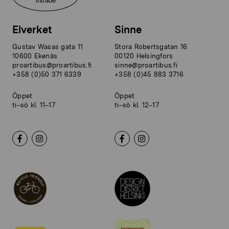
inträde
Elverket
Sinne
Gustav Wasas gata 11
Stora Robertsgatan 16
10600 Ekenäs
00120 Helsingfors
proartibus@proartibus.fi
sinne@proartibus.fi
+358 (0)50 371 6339
+358 (0)45 883 3716
Öppet
Öppet
ti–sö kl. 11–17
ti–sö kl. 12–17