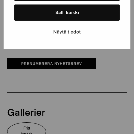
Salli kaikki
Pro Artibus får spara min information för vidare kontakt
Näytä tiedot
Elverket & Pro Artibus
Sinne
PRENUMERERA NYHETSBREV
Gallerier
Fritt