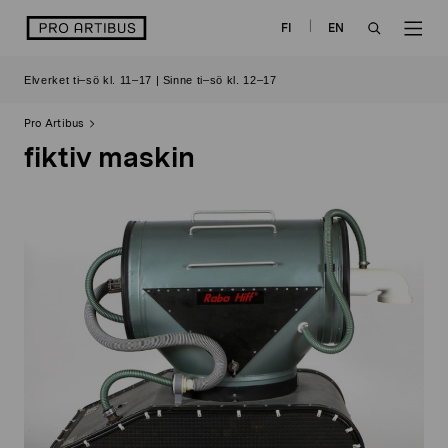
Skip
logo
FI
EN
to
OPEN
OP
content
Elverket ti–sö kl. 11–17 | Sinne ti–sö kl. 12–17
SEARCH
NAV
Pro Artibus
fiktiv maskin