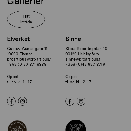
Gallerier
Fritt
inträde
Elverket
Sinne
Gustav Wasas gata 11
Stora Robertsgatan 16
10600 Ekenäs
00120 Helsingfors
proartibus@proartibus.fi
sinne@proartibus.fi
+358 (0)50 371 6339
+358 (0)45 883 3716
Öppet
Öppet
ti–sö kl. 11–17
ti–sö kl. 12–17