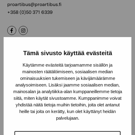
proartibus@proartibus.fi
+358 (0)50 371 6339
Kontakta oss
Tämä sivusto käyttää evästeitä
Käytämme evästeitä tarjoamamme sisällön ja
mainosten räätälöimiseen, sosiaalisen median
ominaisuuksien tukemiseen ja kävijämäärämme
analysoimiseen. Lisäksi jaamme sosiaalisen median,
Håll dig uppdaterad om aktuella
mainosalan ja analytiikka-alan kumppaneillemme tietoja
utställningar och evenemang
siitä, miten käytät sivustoamme. Kumppanimme voivat
yhdistää näitä tietoja muihin tietoihin, joita olet antanut
heille tai joita on kerätty, kun olet käyttänyt heidän
Förnamn
palvelujaan.