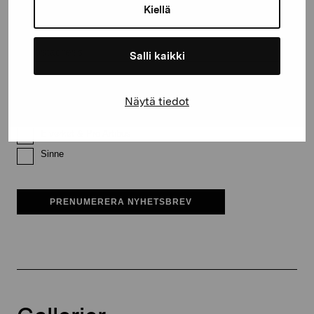
Efternamn
Kiellä
E-postadress
Salli kaikki
Näytä tiedot
Pro Artibus får spara min information för vidare kontakt
Elverket & Pro Artibus
Sinne
PRENUMERERA NYHETSBREV