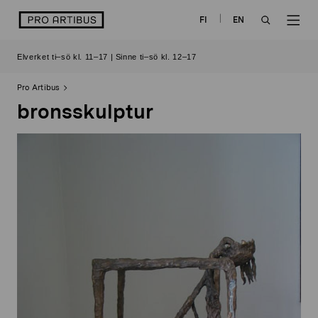
Skip
logo
FI
EN
to
OPEN
OP
content
Elverket ti–sö kl. 11–17 | Sinne ti–sö kl. 12–17
SEARCH
NAV
Pro Artibus
bronsskulptur