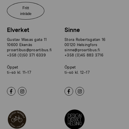
Fritt
inträde
Elverket
Sinne
Gustav Wasas gata 11
Stora Robertsgatan 16
10600 Ekenäs
00120 Helsingfors
proartibus@proartibus.fi
sinne@proartibus.fi
+358 (0)50 371 6339
+358 (0)45 883 3716
Öppet
Öppet
ti–sö kl. 11–17
ti–sö kl. 12–17