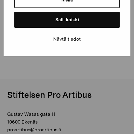
Salli kaikki
Gosshuvud
Näytä tiedot
Elfgren Gunnar, 1933
Stiftelsen Pro Artibus
Gustav Wasas gata 11
10600 Ekenäs
proartibus@proartibus.fi