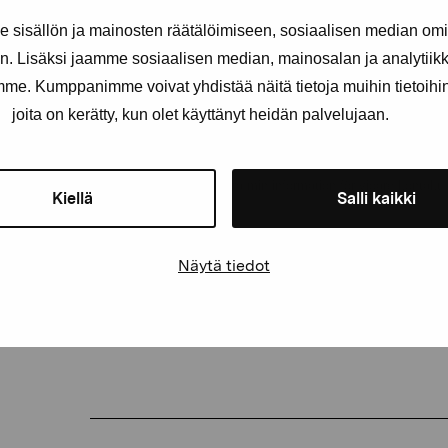
sisällön ja mainosten räätälöimiseen, sosiaalisen median om
. Lisäksi jaamme sosiaalisen median, mainosalan ja analytii
E-postadress
amme. Kumppanimme voivat yhdistää näitä tietoja muihin tietoihin, 
joita on kerätty, kun olet käyttänyt heidän palvelujaan.
Pro Artibus får spara min information för vidare kontakt
Kiellä
Salli kaikki
Elverket & Pro Artibus
Näytä tiedot
Sinne
PRE