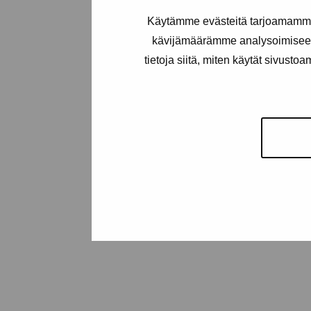
+358 (0)50 371 6339
Käytämme evästeitä tarjoamamme 
kävijämäärämme analysoimiseen
tietoja siitä, miten käytät sivusto
Kontakta oss