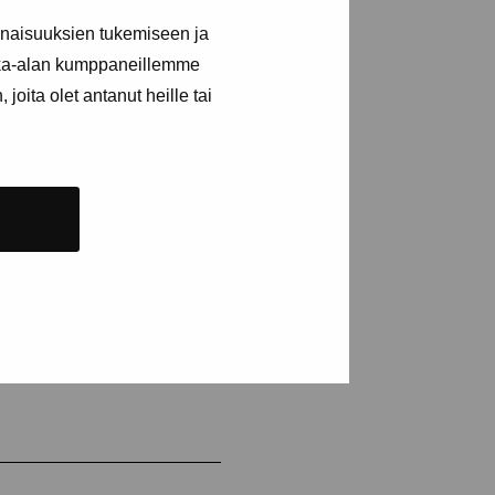
inaisuuksien tukemiseen ja
kka-alan kumppaneillemme
joita olet antanut heille tai
NUMERERA NYHETSBREV