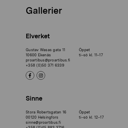
Gallerier
Elverket
Gustav Wasas gata 11
Öppet
10600 Ekenäs
ti–sö kl. 11–17
proartibus@proartibus.fi
+358 (0)50 371 6339
Sinne
Stora Robertsgatan 16
Öppet
00120 Helsingfors
ti–sö kl. 12–17
sinne@proartibus.fi
+358 (0)45 883 3716