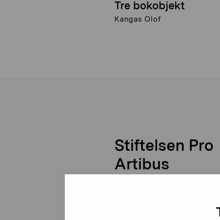
Tre bokobjekt
Kangas Olof
Stiftelsen Pro
Artibus
Gustav Wasas gata 11
10600 Ekenäs
proartibus@proartibus.fi