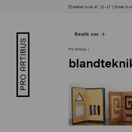
Skip
Elverket ti–sö kl. 11–17 | Sinne ti–
to
content
Besök oss
Open
Pro
sub
Artibus
navigation
logo
Pro Artibus
blandteknik