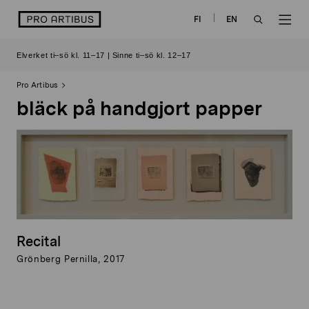
Skip
logo
FI
EN
to
OPEN
OP
content
Elverket ti–sö kl. 11–17 | Sinne ti–sö kl. 12–17
SEARCH
NAV
Pro Artibus
bläck på handgjort papper
Recital
Grönberg Pernilla, 2017