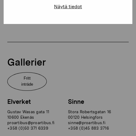
Näytä tiedot
PRENUMERERA NYHETSBREV
Gallerier
Fritt
inträde
Elverket
Sinne
Gustav Wasas gata 11
Stora Robertsgatan 16
10600 Ekenäs
00120 Helsingfors
proartibus@proartibus.fi
sinne@proartibus.fi
+358 (0)50 371 6339
+358 (0)45 883 3716