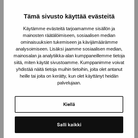
Håll dig uppdaterad om aktuella
Tämä sivusto käyttää evästeitä
utställningar och evenemang
Käytämme evästeitä tarjoamamme sisällön ja
mainosten räätälöimiseen, sosiaalisen median
Förnamn
ominaisuuksien tukemiseen ja kävijämäärämme
analysoimiseen. Lisäksi jaamme sosiaalisen median,
mainosalan ja analytiikka-alan kumppaneillemme tietoja
siitä, miten käytät sivustoamme. Kumppanimme voivat
Efternamn
yhdistää näitä tietoja muihin tietoihin, joita olet antanut
heille tai joita on kerätty, kun olet käyttänyt heidän
palvelujaan.
E-postadress
Kiellä
Pro Artibus får spara min information för vidare kontakt
Elverket & Pro Artibus
Salli kaikki
Sinne