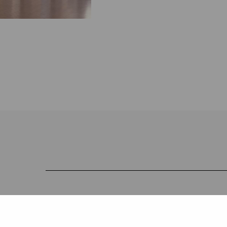
Håll dig uppdaterad om aktuell
och evenemang