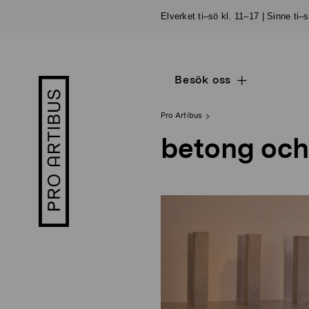
Skip
Elverket ti–sö kl. 11–17 | Sinne ti–
to
content
Besök oss
Open
Pro
sub
Artibus
navigation
logo
Pro Artibus
betong och