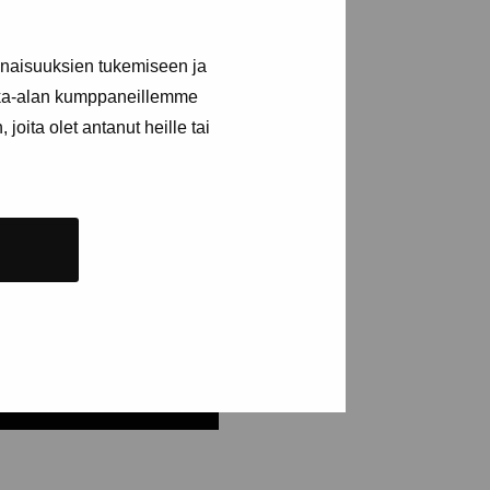
n
inaisuuksien tukemiseen ja
kka-alan kumppaneillemme
joita olet antanut heille tai
NUMERERA NYHETSBREV