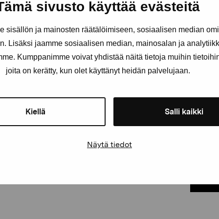
Tämä sivusto käyttää evästeitä
Förnamn
Efternam
sisällön ja mainosten räätälöimiseen, sosiaalisen median om
. Lisäksi jaamme sosiaalisen median, mainosalan ja analytii
amme. Kumppanimme voivat yhdistää näitä tietoja muihin tietoihin, 
E-postadress
joita on kerätty, kun olet käyttänyt heidän palvelujaan.
Kiellä
Salli kaikki
Pro Artibus får spara min information för vidare kontakt
Näytä tiedot
Elverket & Pro Artibus
Sinne
PRE