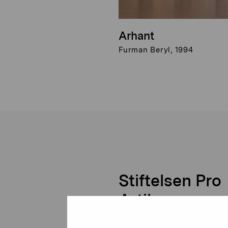
Arhant
Furman Beryl, 1994
Stiftelsen Pro
Artibus