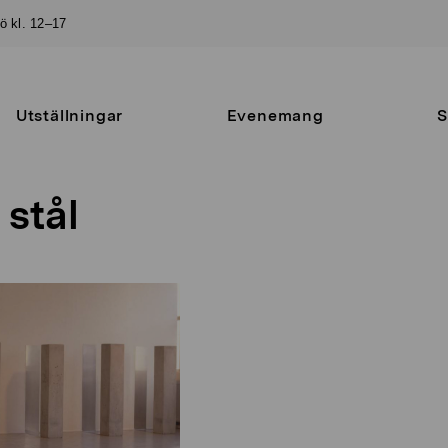
sö kl. 12–17
Utställningar
Evenemang
S
 stål