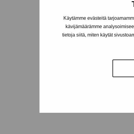
Gustav Wasas gata 11
10600 Ekenäs
proartibus@proartibus.fi
Käytämme evästeitä tarjoamamme 
+358 (0)50 371 6339
kävijämäärämme analysoimiseen
tietoja siitä, miten käytät sivusto
Kontakta oss