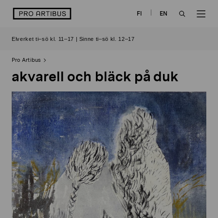
Skip
logo
FI
EN
to
OPEN
OP
content
Elverket ti–sö kl. 11–17 | Sinne ti–sö kl. 12–17
SEARCH
NAV
Pro Artibus
akvarell och bläck på duk