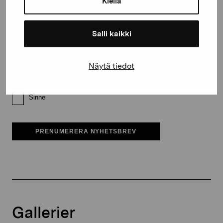
Kiellä
E-postadress
Salli kaikki
Pro Artibus får spara min information för vidare kontakt
Näytä tiedot
Elverket & Pro Artibus
Sinne
PRENUMERERA NYHETSBREV
Gallerier