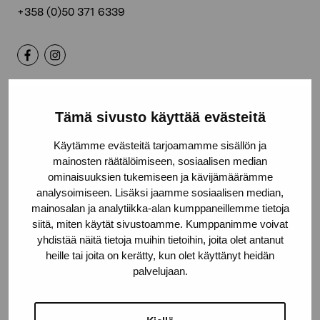
+358 (0)50 371 6339
Kontakta oss
Tämä sivusto käyttää evästeitä
Käytämme evästeitä tarjoamamme sisällön ja
mainosten räätälöimiseen, sosiaalisen median
ominaisuuksien tukemiseen ja kävijämäärämme
Håll dig uppdaterad om aktuella
analysoimiseen. Lisäksi jaamme sosiaalisen median,
mainosalan ja analytiikka-alan kumppaneillemme tietoja
utställningar och evenemang
siitä, miten käytät sivustoamme. Kumppanimme voivat
yhdistää näitä tietoja muihin tietoihin, joita olet antanut
heille tai joita on kerätty, kun olet käyttänyt heidän
Förnamn
palvelujaan.
Efternamn