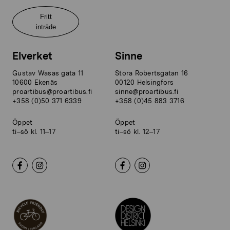
Fritt
inträde
Elverket
Sinne
Gustav Wasas gata 11
Stora Robertsgatan 16
10600 Ekenäs
00120 Helsingfors
proartibus@proartibus.fi
sinne@proartibus.fi
+358 (0)50 371 6339
+358 (0)45 883 3716
Öppet
Öppet
ti–sö kl. 11–17
ti–sö kl. 12–17