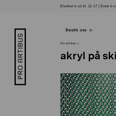
Skip
Elverket ti–sö kl. 11–17 | Sinne ti–
to
content
Besök oss
Open
Pro
sub
Artibus
navigation
logo
Pro Artibus
akryl på sk