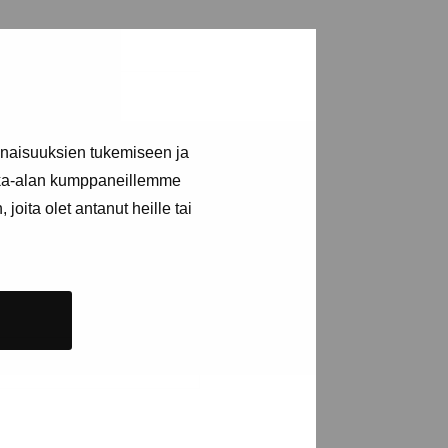
a utställningar
inaisuuksien tukemiseen ja
kka-alan kumppaneillemme
joita olet antanut heille tai
n