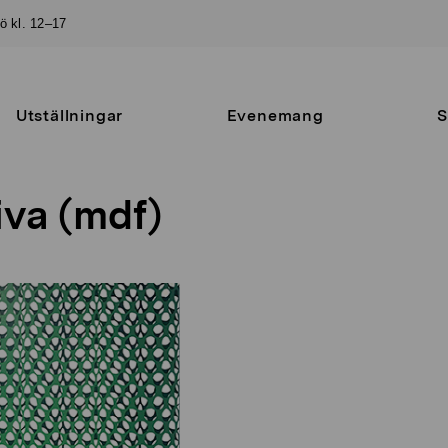
sö kl. 12–17
Utställningar
Evenemang
S
iva (mdf)