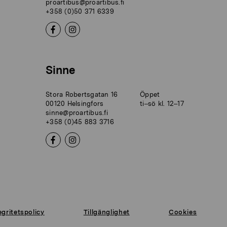
proartibus@proartibus.fi
+358 (0)50 371 6339
Sinne
Stora Robertsgatan 16
Öppet
00120 Helsingfors
ti–sö kl. 12–17
sinne@proartibus.fi
+358 (0)45 883 3716
egritetspolicy
Tillgänglighet
Cookies