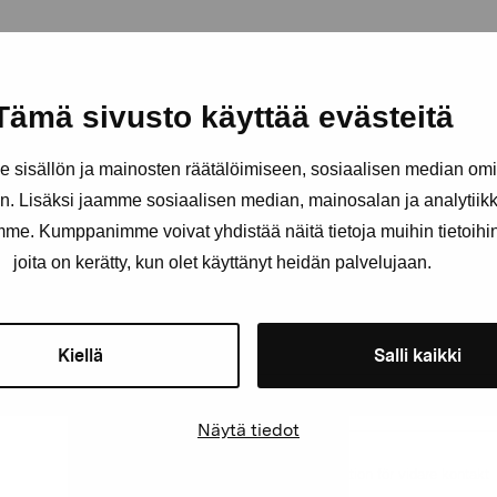
Tämä sivusto käyttää evästeitä
Håll dig uppdaterad om aktuell
sisällön ja mainosten räätälöimiseen, sosiaalisen median om
och evenemang
. Lisäksi jaamme sosiaalisen median, mainosalan ja analytii
amme. Kumppanimme voivat yhdistää näitä tietoja muihin tietoihin, 
Förnamn
Efternam
joita on kerätty, kun olet käyttänyt heidän palvelujaan.
Kiellä
Salli kaikki
E-postadress
Näytä tiedot
Pro Artibus får spara min information för vidare kontakt