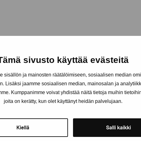
Tämä sivusto käyttää evästeitä
sisällön ja mainosten räätälöimiseen, sosiaalisen median om
. Lisäksi jaamme sosiaalisen median, mainosalan ja analytii
amme. Kumppanimme voivat yhdistää näitä tietoja muihin tietoihin, 
Håll dig uppdaterad om aktuell
joita on kerätty, kun olet käyttänyt heidän palvelujaan.
och evenemang
Förnamn
Efternam
Kiellä
Salli kaikki