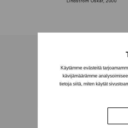
Lindström Oskar, 2000
Käytämme evästeitä tarjoamamme 
Stiftelsen Pro
kävijämäärämme analysoimiseen
Artibus
tietoja siitä, miten käytät sivusto
Gustav Wasas gata 11
10600 Ekenäs
proartibus@proartibus.fi
+358 (0)50 371 6339