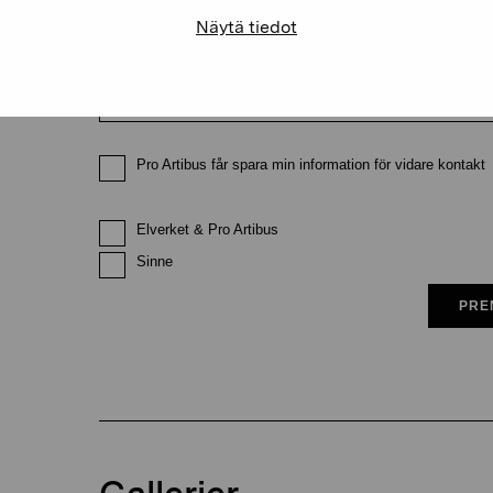
Näytä tiedot
E-postadress
Pro Artibus får spara min information för vidare kontakt
Elverket & Pro Artibus
Sinne
PRE