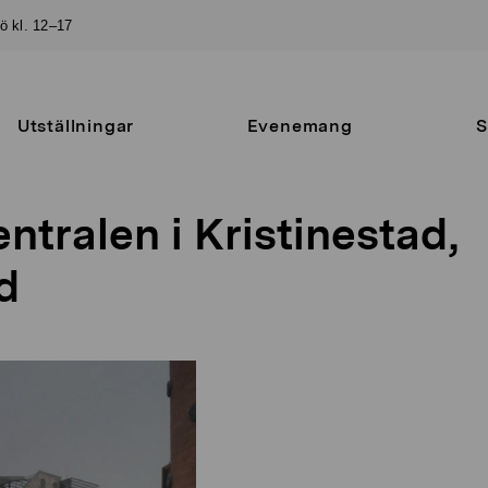
sö kl. 12–17
Utställningar
Evenemang
S
ntralen i Kristinestad,
d