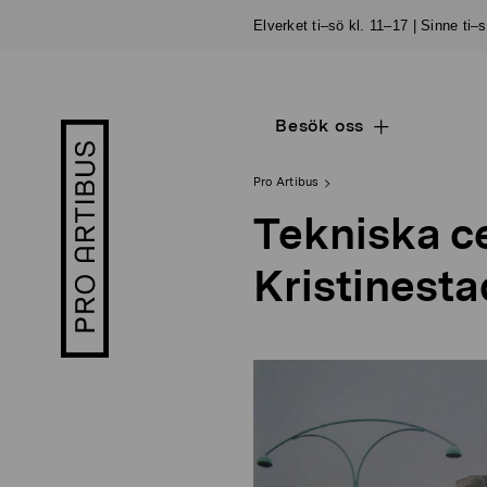
Skip
Elverket ti–sö kl. 11–17 | Sinne ti–
to
content
Besök oss
Open
Pro
sub
Artibus
navigation
logo
Pro Artibus
Tekniska ce
Kristinesta