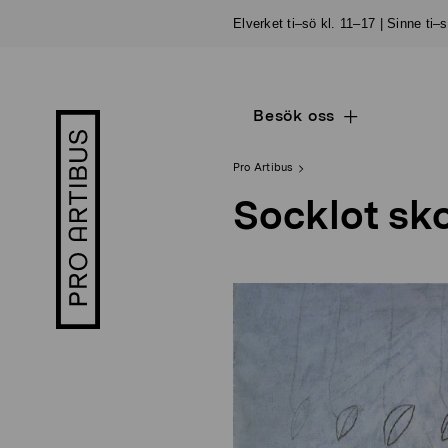
Skip
Elverket ti–sö kl. 11–17 | Sinne ti–
to
content
Besök oss
Open
Pro
sub
Artibus
navigation
logo
Pro Artibus
Socklot sk