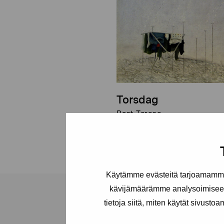
Torsdag
Bast Terese
Käytämme evästeitä tarjoamamme 
kävijämäärämme analysoimiseen
tietoja siitä, miten käytät sivusto