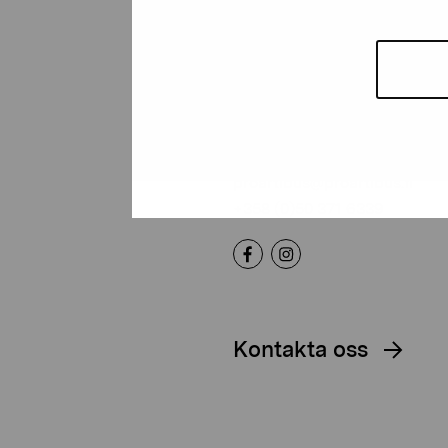
Stiftelsen Pro
Artibus
Gustav Wasas gata 11
10600 Ekenäs
proartibus@proartibus.fi
+358 (0)50 371 6339
Kontakta oss