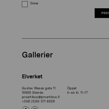
Sinne
PRE
Gallerier
Elverket
Gustav Wasas gata 11
Öppet
10600 Ekenäs
ti–sö kl. 11–17
proartibus@proartibus.fi
+358 (0)50 371 6339