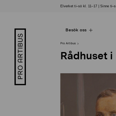
Skip
Elverket ti–sö kl. 11–17 | Sinne ti–
to
content
Besök oss
Open
Pro
sub
Artibus
navigation
logo
Pro Artibus
Rådhuset i 