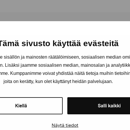
Tämä sivusto käyttää evästeitä
sisällön ja mainosten räätälöimiseen, sosiaalisen median om
Håll dig uppdaterad om aktuell
. Lisäksi jaamme sosiaalisen median, mainosalan ja analytii
och evenemang
amme. Kumppanimme voivat yhdistää näitä tietoja muihin tietoihin, 
joita on kerätty, kun olet käyttänyt heidän palvelujaan.
Förnamn
Efternam
Kiellä
Salli kaikki
E-postadress
Näytä tiedot