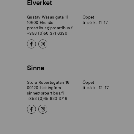
Elverket
Gustav Wasas gata 11
Öppet
10600 Ekenäs
ti–sö kl. 11–17
proartibus@proartibus.fi
+358 (0)50 371 6339
Sinne
Stora Robertsgatan 16
Öppet
00120 Helsingfors
ti–sö kl. 12–17
sinne@proartibus.fi
+358 (0)45 883 3716