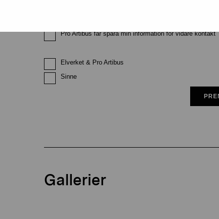
Pro Artibus får spara min information för vidare kontakt
Elverket & Pro Artibus
Sinne
PRE
Gallerier