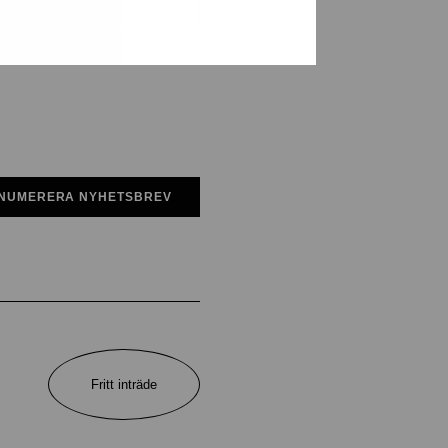
NUMERERA NYHETSBREV
Fritt inträde