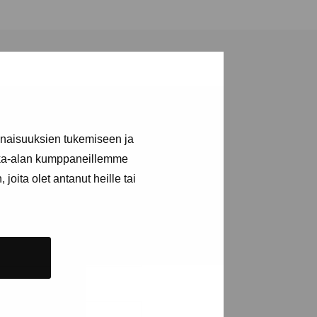
inaisuuksien tukemiseen ja
a utställningar
kka-alan kumppaneillemme
joita olet antanut heille tai
n