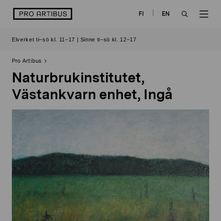
Skip
logo
FI
EN
to
OPEN
OP
content
Elverket ti–sö kl. 11–17 | Sinne ti–sö kl. 12–17
SEARCH
NAV
Pro Artibus
Naturbrukinstitutet,
Västankvarn enhet, Ingå