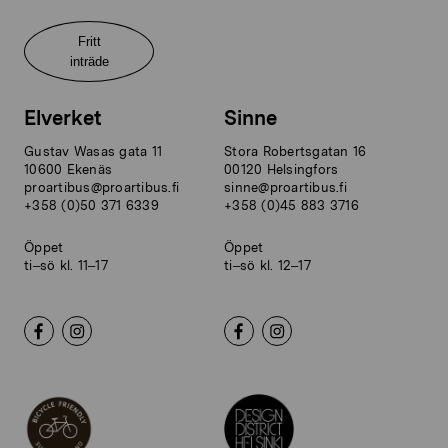
Fritt
inträde
Elverket
Sinne
Gustav Wasas gata 11
Stora Robertsgatan 16
10600 Ekenäs
00120 Helsingfors
proartibus@proartibus.fi
sinne@proartibus.fi
+358 (0)50 371 6339
+358 (0)45 883 3716
Öppet
Öppet
ti–sö kl. 11–17
ti–sö kl. 12–17