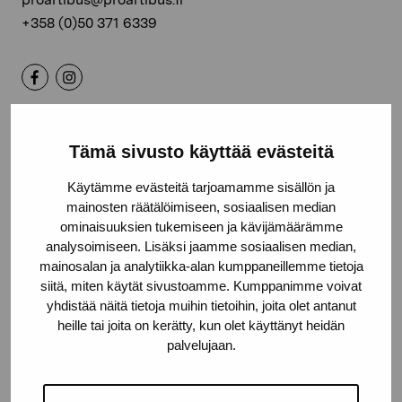
+358 (0)50 371 6339
Kontakta oss
Tämä sivusto käyttää evästeitä
Käytämme evästeitä tarjoamamme sisällön ja
mainosten räätälöimiseen, sosiaalisen median
ominaisuuksien tukemiseen ja kävijämäärämme
Håll dig uppdaterad om aktuella
analysoimiseen. Lisäksi jaamme sosiaalisen median,
mainosalan ja analytiikka-alan kumppaneillemme tietoja
utställningar och evenemang
siitä, miten käytät sivustoamme. Kumppanimme voivat
yhdistää näitä tietoja muihin tietoihin, joita olet antanut
heille tai joita on kerätty, kun olet käyttänyt heidän
Förnamn
palvelujaan.
Efternamn