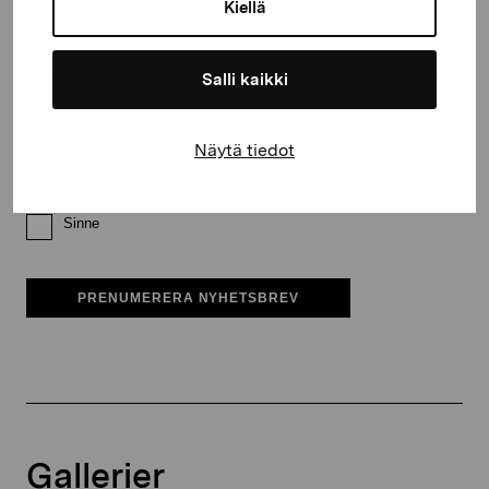
Kiellä
E-postadress
Salli kaikki
Pro Artibus får spara min information för vidare kontakt
Näytä tiedot
Elverket & Pro Artibus
Sinne
PRENUMERERA NYHETSBREV
Gallerier