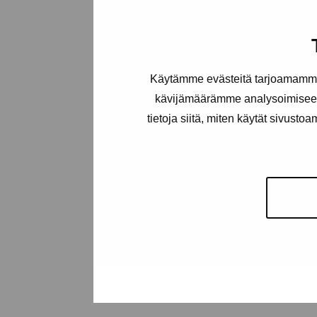
Stiftelsen Pro
Artibus
Gustav Wasas gata 11
Käytämme evästeitä tarjoamamme 
10600 Ekenäs
kävijämäärämme analysoimiseen
proartibus@proartibus.fi
tietoja siitä, miten käytät sivusto
+358 (0)50 371 6339
Kontakta oss