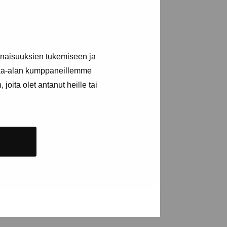
a utställningar
inaisuuksien tukemiseen ja
kka-alan kumppaneillemme
n
joita olet antanut heille tai