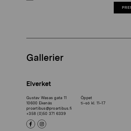
PRE
Gallerier
Elverket
Gustav Wasas gata 11
Öppet
10600 Ekenäs
ti–sö kl. 11–17
proartibus@proartibus.fi
+358 (0)50 371 6339