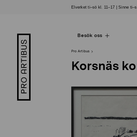
Skip
Elverket ti–sö kl. 11–17 | Sinne ti–
to
content
Besök oss
Open
Pro
sub
Artibus
navigation
logo
Pro Artibus
Korsnäs ko