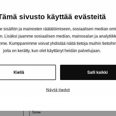
Håll dig uppdaterad om aktuell
Tämä sivusto käyttää evästeitä
och evenemang
sisällön ja mainosten räätälöimiseen, sosiaalisen median om
. Lisäksi jaamme sosiaalisen median, mainosalan ja analytii
Förnamn
Efternam
amme. Kumppanimme voivat yhdistää näitä tietoja muihin tietoihin, 
joita on kerätty, kun olet käyttänyt heidän palvelujaan.
E-postadress
Kiellä
Salli kaikki
Näytä tiedot
Pro Artibus får spara min information för vidare kontakt
Elverket & Pro Artibus
Sinne