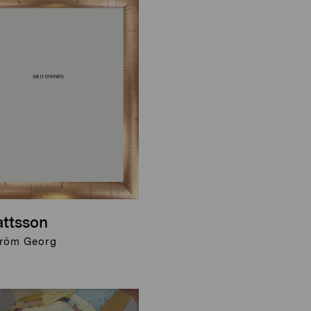
attsson
röm Georg