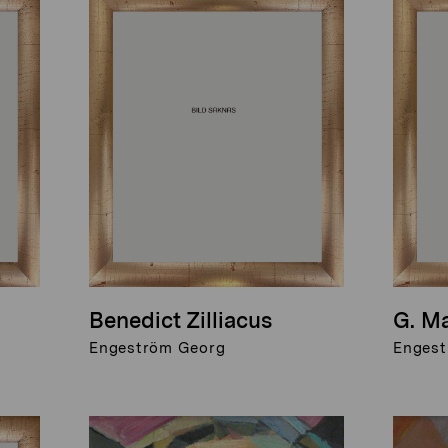
Benedict Zilliacus
G. M
Engeström Georg
Engest