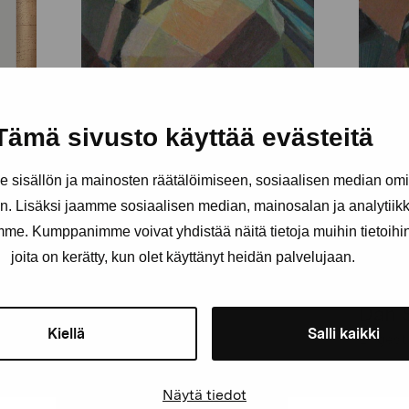
Tämä sivusto käyttää evästeitä
sisällön ja mainosten räätälöimiseen, sosiaalisen median om
. Lisäksi jaamme sosiaalisen median, mainosalan ja analytii
amme. Kumppanimme voivat yhdistää näitä tietoja muihin tietoihin, 
joita on kerätty, kun olet käyttänyt heidän palvelujaan.
Erik Kruskopf
Dan 
Engeström Georg
Kiellä
Salli kaikki
Engest
Näytä tiedot