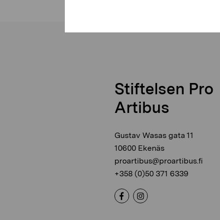
Stiftelsen Pro
Artibus
Gustav Wasas gata 11
10600 Ekenäs
proartibus@proartibus.fi
+358 (0)50 371 6339