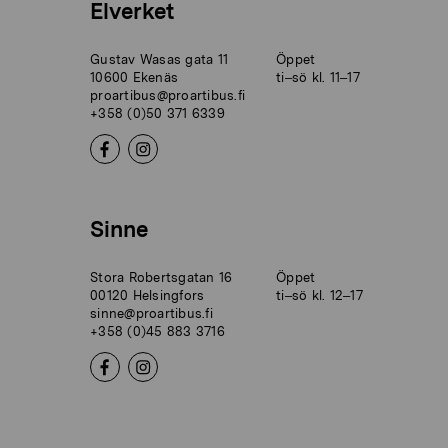
Elverket
Gustav Wasas gata 11
Öppet
10600 Ekenäs
ti–sö kl. 11–17
proartibus@proartibus.fi
+358 (0)50 371 6339
Sinne
Stora Robertsgatan 16
Öppet
00120 Helsingfors
ti–sö kl. 12–17
sinne@proartibus.fi
+358 (0)45 883 3716