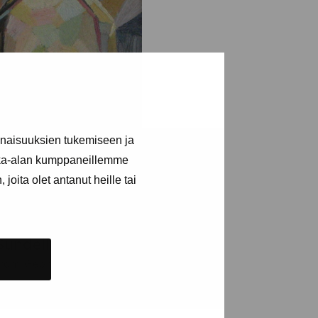
inaisuuksien tukemiseen ja
kka-alan kumppaneillemme
joita olet antanut heille tai
Sundell
röm Georg