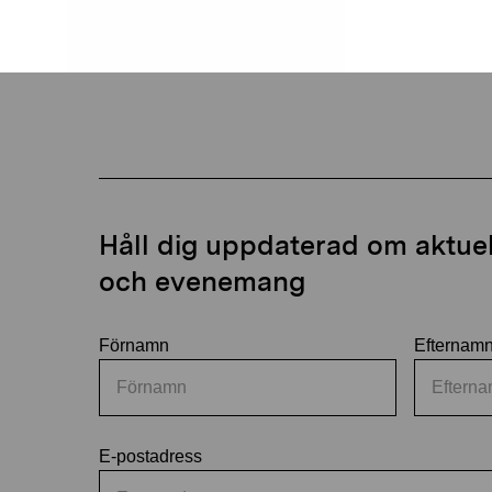
Håll dig uppdaterad om aktuell
och evenemang
Förnamn
Efternam
E-postadress