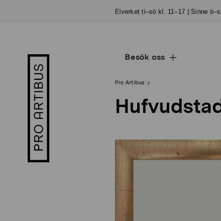
Skip
Elverket ti–sö kl. 11–17 | Sinne ti–
to
content
Besök oss
Open
Pro
sub
Artibus
navigation
logo
Pro Artibus
Hufvudstad