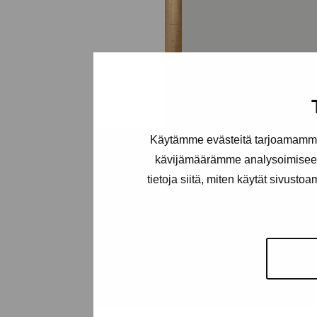
Käytämme evästeitä tarjoamamme 
kävijämäärämme analysoimiseen
tietoja siitä, miten käytät sivusto
H. Hellberg
Engeström Georg