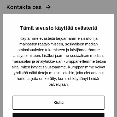
Kontakta oss
Tämä sivusto käyttää evästeitä
Käytämme evästeitä tarjoamamme sisällön ja
Håll dig uppdaterad om aktuella
mainosten räätälöimiseen, sosiaalisen median
utställningar och evenemang
ominaisuuksien tukemiseen ja kävijämäärämme
analysoimiseen. Lisäksi jaamme sosiaalisen median,
mainosalan ja analytiikka-alan kumppaneillemme tietoja
Förnamn
siitä, miten käytät sivustoamme. Kumppanimme voivat
yhdistää näitä tietoja muihin tietoihin, joita olet antanut
heille tai joita on kerätty, kun olet käyttänyt heidän
Efternamn
palvelujaan.
E-postadress
Kiellä