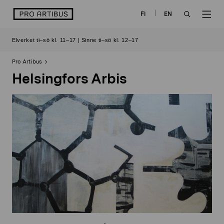
Skip
logo
FI
EN
to
OPEN
OP
content
Elverket ti–sö kl. 11–17 | Sinne ti–sö kl. 12–17
SEARCH
NAV
Pro Artibus
Helsingfors Arbis