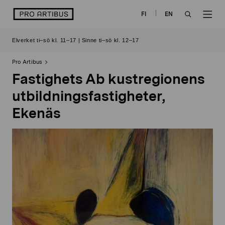
Skip
logo
FI
EN
to
OPEN
OP
content
Elverket ti–sö kl. 11–17 | Sinne ti–sö kl. 12–17
SEARCH
NAV
Pro Artibus
Fastighets Ab kustregionens
utbildningsfastigheter,
Ekenäs