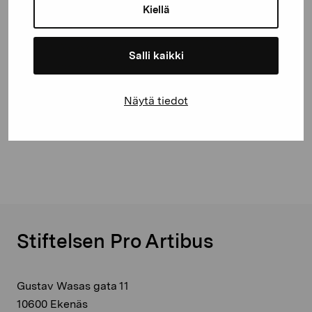
Kiellä
Salli kaikki
Näytä tiedot
Ett stycke himmel
Simonsson Kim, 2004
Stiftelsen Pro Artibus
Gustav Wasas gata 11
10600 Ekenäs