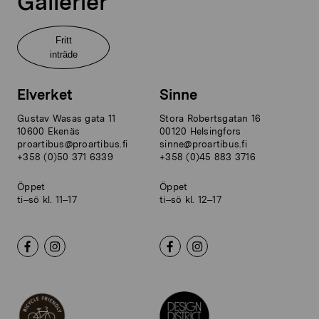
Gallerier
Fritt
inträde
Elverket
Sinne
Gustav Wasas gata 11
Stora Robertsgatan 16
10600 Ekenäs
00120 Helsingfors
proartibus@proartibus.fi
sinne@proartibus.fi
+358 (0)50 371 6339
+358 (0)45 883 3716
Öppet
Öppet
ti–sö kl. 11–17
ti–sö kl. 12–17