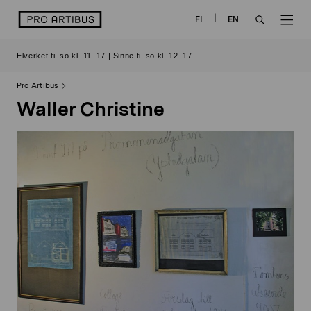
Skip
logo
FI
EN
to
OPEN
OP
content
Elverket ti–sö kl. 11–17 | Sinne ti–sö kl. 12–17
SEARCH
NAV
Pro Artibus
Waller Christine