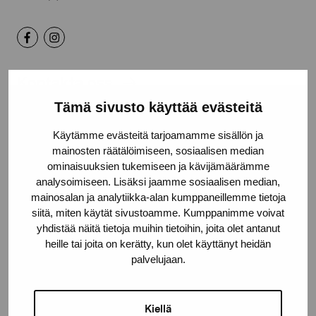
Kontakta oss
Tämä sivusto käyttää evästeitä
Käytämme evästeitä tarjoamamme sisällön ja
mainosten räätälöimiseen, sosiaalisen median
ominaisuuksien tukemiseen ja kävijämäärämme
Håll dig uppdaterad om aktuella
analysoimiseen. Lisäksi jaamme sosiaalisen median,
utställningar och evenemang
mainosalan ja analytiikka-alan kumppaneillemme tietoja
siitä, miten käytät sivustoamme. Kumppanimme voivat
yhdistää näitä tietoja muihin tietoihin, joita olet antanut
Förnamn
heille tai joita on kerätty, kun olet käyttänyt heidän
palvelujaan.
Efternamn
Kiellä