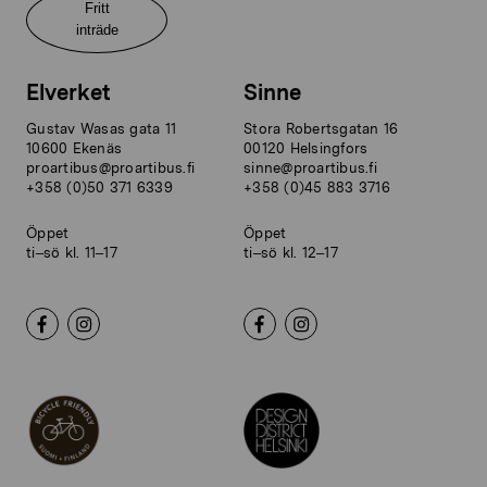
Fritt
inträde
Elverket
Sinne
Gustav Wasas gata 11
Stora Robertsgatan 16
10600 Ekenäs
00120 Helsingfors
proartibus@proartibus.fi
sinne@proartibus.fi
+358 (0)50 371 6339
+358 (0)45 883 3716
Öppet
Öppet
ti–sö kl. 11–17
ti–sö kl. 12–17