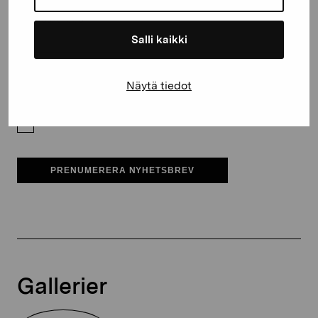
E-postadress
Salli kaikki
Pro Artibus får spara min information för vidare kontakt
Näytä tiedot
Elverket & Pro Artibus
Sinne
PRENUMERERA NYHETSBREV
Gallerier