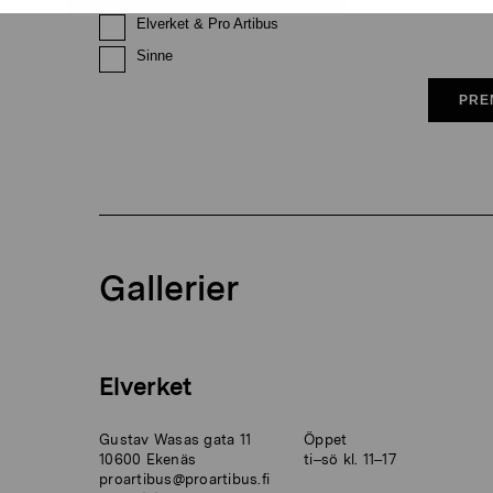
Elverket & Pro Artibus
Sinne
PRE
Gallerier
Elverket
Gustav Wasas gata 11
Öppet
10600 Ekenäs
ti–sö kl. 11–17
proartibus@proartibus.fi