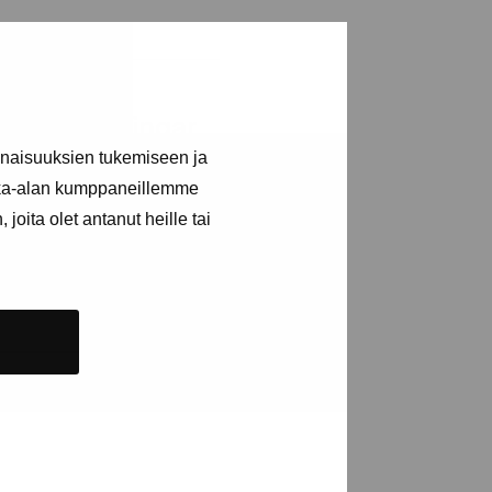
a utställningar
inaisuuksien tukemiseen ja
kka-alan kumppaneillemme
joita olet antanut heille tai
n