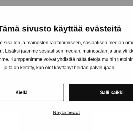
Tämä sivusto käyttää evästeitä
Håll dig uppdaterad om aktuell
och evenemang
sisällön ja mainosten räätälöimiseen, sosiaalisen median om
. Lisäksi jaamme sosiaalisen median, mainosalan ja analytii
amme. Kumppanimme voivat yhdistää näitä tietoja muihin tietoihin, 
Förnamn
Efternam
joita on kerätty, kun olet käyttänyt heidän palvelujaan.
E-postadress
Kiellä
Salli kaikki
Näytä tiedot
Pro Artibus får spara min information för vidare kontakt