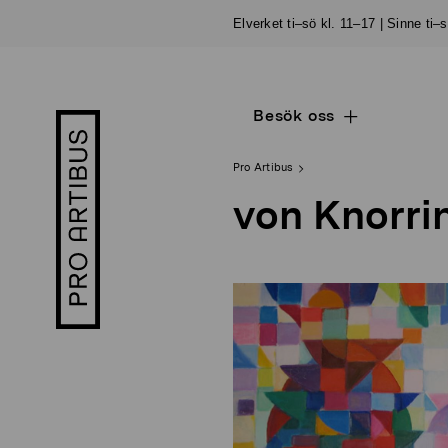
Skip
Elverket ti–sö kl. 11–17 | Sinne ti–
to
content
Besök oss
Open
Pro
sub
Artibus
navigation
logo
Pro Artibus
von Knorri