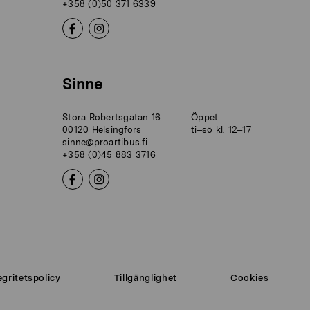
+358 (0)50 371 6339
Sinne
Stora Robertsgatan 16
Öppet
00120 Helsingfors
ti–sö kl. 12–17
sinne@proartibus.fi
+358 (0)45 883 3716
egritetspolicy
Tillgänglighet
Cookies