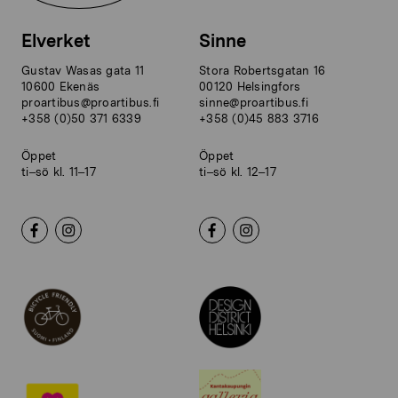
Elverket
Sinne
Gustav Wasas gata 11
Stora Robertsgatan 16
10600 Ekenäs
00120 Helsingfors
proartibus@proartibus.fi
sinne@proartibus.fi
+358 (0)50 371 6339
+358 (0)45 883 3716
Öppet
Öppet
ti–sö kl. 11–17
ti–sö kl. 12–17