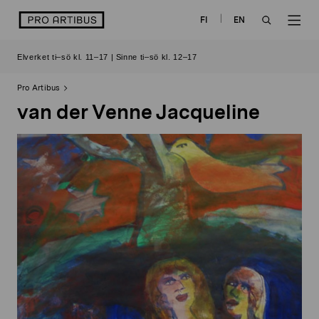
Skip
logo
FI
EN
to
OPEN
OP
content
Elverket ti–sö kl. 11–17 | Sinne ti–sö kl. 12–17
SEARCH
NAV
Pro Artibus
van der Venne Jacqueline