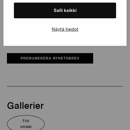
Salli kaikki
Pro Artibus får spara min information för vidare kontakt
Näytä tiedot
Elverket & Pro Artibus
Sinne
PRENUMERERA NYHETSBREV
Gallerier
Fritt
inträde