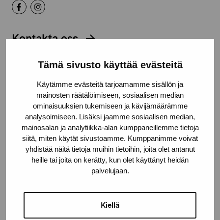
Kontakta oss
Tämä sivusto käyttää evästeitä
Käytämme evästeitä tarjoamamme sisällön ja
mainosten räätälöimiseen, sosiaalisen median
Håll dig uppdaterad om aktuella
ominaisuuksien tukemiseen ja kävijämäärämme
utställningar och evenemang
analysoimiseen. Lisäksi jaamme sosiaalisen median,
mainosalan ja analytiikka-alan kumppaneillemme tietoja
siitä, miten käytät sivustoamme. Kumppanimme voivat
Förnamn
yhdistää näitä tietoja muihin tietoihin, joita olet antanut
heille tai joita on kerätty, kun olet käyttänyt heidän
palvelujaan.
Efternamn
Kiellä
E-postadress