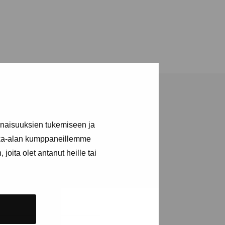
inaisuuksien tukemiseen ja
kka-alan kumppaneillemme
joita olet antanut heille tai
a utställningar
n