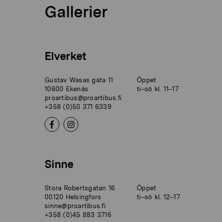
Gallerier
Elverket
Gustav Wasas gata 11
Öppet
10600 Ekenäs
ti–sö kl. 11–17
proartibus@proartibus.fi
+358 (0)50 371 6339
Sinne
Stora Robertsgatan 16
Öppet
00120 Helsingfors
ti–sö kl. 12–17
sinne@proartibus.fi
+358 (0)45 883 3716