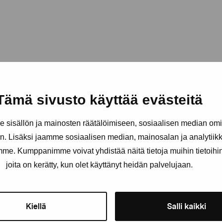
Tämä sivusto käyttää evästeitä
sisällön ja mainosten räätälöimiseen, sosiaalisen median om
. Lisäksi jaamme sosiaalisen median, mainosalan ja analytii
amme. Kumppanimme voivat yhdistää näitä tietoja muihin tietoihin, 
Håll dig uppdaterad om aktuell
joita on kerätty, kun olet käyttänyt heidän palvelujaan.
och evenemang
Kiellä
Salli kaikki
Förnamn
Efternam