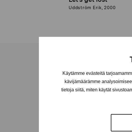
Uddström Erik, 2000
Käytämme evästeitä tarjoamamme 
Stiftelsen Pro
kävijämäärämme analysoimiseen
tietoja siitä, miten käytät sivusto
Artibus
Gustav Wasas gata 11
10600 Ekenäs
proartibus@proartibus.fi