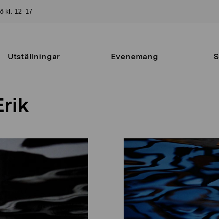
sö kl. 12–17
Utställningar
Evenemang
S
rik