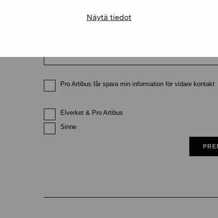
Näytä tiedot
E-postadress
Pro Artibus får spara min information för vidare kontakt
Elverket & Pro Artibus
Sinne
PRE