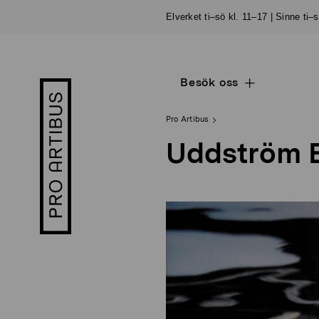
Skip
Elverket ti–sö kl. 11–17 | Sinne ti–
to
content
Besök oss
Open
Pro
sub
Artibus
navigation
logo
Pro Artibus
Uddström E