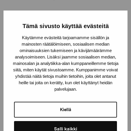
Tämä sivusto käyttää evästeitä
Håll dig uppdaterad om aktuella
Käytämme evästeitä tarjoamamme sisällön ja
utställningar och evenemang
mainosten räätälöimiseen, sosiaalisen median
ominaisuuksien tukemiseen ja kävijämäärämme
analysoimiseen. Lisäksi jaamme sosiaalisen median,
Förnamn
mainosalan ja analytiikka-alan kumppaneillemme tietoja
siitä, miten käytät sivustoamme. Kumppanimme voivat
yhdistää näitä tietoja muihin tietoihin, joita olet antanut
Efternamn
heille tai joita on kerätty, kun olet käyttänyt heidän
palvelujaan.
E-postadress
Kiellä
Pro Artibus får spara min information för vidare kontakt
Salli kaikki