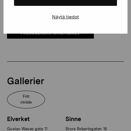
Elverket & Pro Artibus
Sinne
Näytä tiedot
PRENUMERERA NYHETSBREV
Gallerier
Fritt
inträde
Elverket
Sinne
Gustav Wasas gata 11
Stora Robertsgatan 16