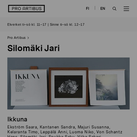
Skip
logo
FI
EN
to
OPEN
OP
content
Elverket ti–sö kl. 11–17 | Sinne ti–sö kl. 12–17
SEARCH
NAV
Pro Artibus
Silomäki Jari
Ikkuna
Ekström Saara, Kantanen Sandra, Majuri Susanna,
Kelaranta Timo, Leppälä Anni, Luoma Niko, Von Schantz
Hans, Silomäki Jari, Soukka Saku, Viika Sakari