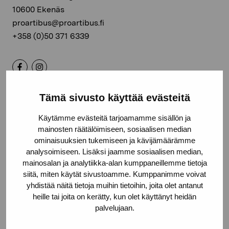
10600 Ekenäs
proartibus@proartibus.fi
+358 (0)50 371 6339
Tämä sivusto käyttää evästeitä
Kontakta oss
Käytämme evästeitä tarjoamamme sisällön ja
mainosten räätälöimiseen, sosiaalisen median
ominaisuuksien tukemiseen ja kävijämäärämme
analysoimiseen. Lisäksi jaamme sosiaalisen median,
Håll dig uppdaterad om aktuella
mainosalan ja analytiikka-alan kumppaneillemme tietoja
siitä, miten käytät sivustoamme. Kumppanimme voivat
utställningar och evenemang
yhdistää näitä tietoja muihin tietoihin, joita olet antanut
heille tai joita on kerätty, kun olet käyttänyt heidän
palvelujaan.
Förnamn