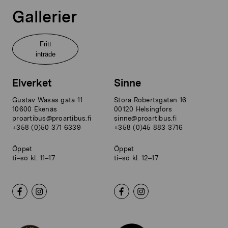
Gallerier
Fritt
inträde
Elverket
Sinne
Gustav Wasas gata 11
Stora Robertsgatan 16
10600 Ekenäs
00120 Helsingfors
proartibus@proartibus.fi
sinne@proartibus.fi
+358 (0)50 371 6339
+358 (0)45 883 3716
Öppet
Öppet
ti–sö kl. 11–17
ti–sö kl. 12–17