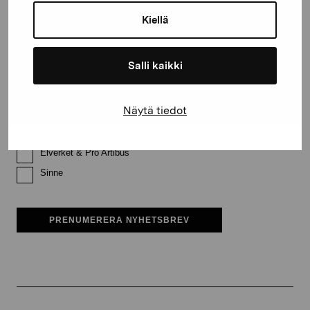
Kiellä
Efternamn
Salli kaikki
E-postadress
Näytä tiedot
Pro Artibus får spara min information för vidare kontakt
Elverket & Pro Artibus
Sinne
PRENUMERERA NYHETSBREV