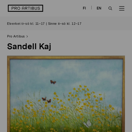
Skip
logo
FI
EN
to
OPEN
OP
content
Elverket ti–sö kl. 11–17 | Sinne ti–sö kl. 12–17
SEARCH
NAV
Pro Artibus
Sandell Kaj