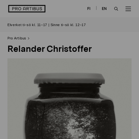
Skip
logo
FI
EN
to
OPEN
OP
content
Elverket ti–sö kl. 11–17 | Sinne ti–sö kl. 12–17
SEARCH
NAV
Pro Artibus
Relander Christoffer