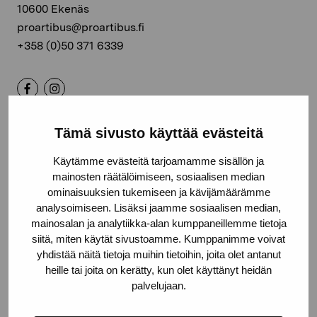
10600 Ekenäs
proartibus@proartibus.fi
+358 (0)50 371 6339
Kontakta oss
Tämä sivusto käyttää evästeitä
Käytämme evästeitä tarjoamamme sisällön ja
mainosten räätälöimiseen, sosiaalisen median
ominaisuuksien tukemiseen ja kävijämäärämme
analysoimiseen. Lisäksi jaamme sosiaalisen median,
Håll dig uppdaterad om aktuella
mainosalan ja analytiikka-alan kumppaneillemme tietoja
siitä, miten käytät sivustoamme. Kumppanimme voivat
utställningar och evenemang
yhdistää näitä tietoja muihin tietoihin, joita olet antanut
heille tai joita on kerätty, kun olet käyttänyt heidän
palvelujaan.
Förnamn