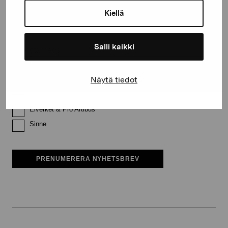
Kiellä
Efternamn
Salli kaikki
E-postadress
Näytä tiedot
Pro Artibus får spara min information för vidare kontakt
Elverket & Pro Artibus
Sinne
PRENUMERERA NYHETSBREV