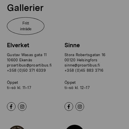
Gallerier
Fritt
inträde
Elverket
Sinne
Gustav Wasas gata 11
Stora Robertsgatan 16
10600 Ekenäs
00120 Helsingfors
proartibus@proartibus.fi
sinne@proartibus.fi
+358 (0)50 371 6339
+358 (0)45 883 3716
Öppet
Öppet
ti–sö kl. 11–17
ti–sö kl. 12–17