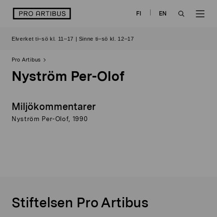
Skip
logo
FI
EN
to
OPEN
OP
content
Elverket ti–sö kl. 11–17 | Sinne ti–sö kl. 12–17
SEARCH
NAV
Pro Artibus
Nyström Per-Olof
Miljökommentarer
Nyström Per-Olof, 1990
Stiftelsen Pro Artibus