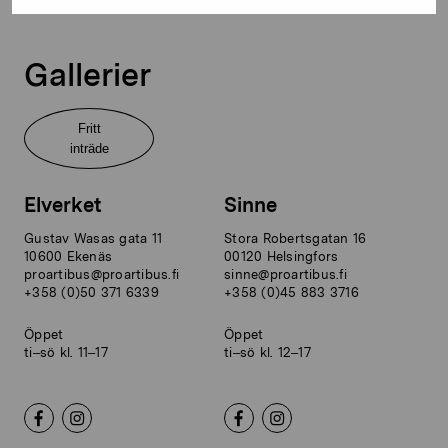
Gallerier
Fritt
inträde
Elverket
Sinne
Gustav Wasas gata 11
Stora Robertsgatan 16
10600 Ekenäs
00120 Helsingfors
proartibus@proartibus.fi
sinne@proartibus.fi
+358 (0)50 371 6339
+358 (0)45 883 3716
Öppet
Öppet
ti–sö kl. 11–17
ti–sö kl. 12–17