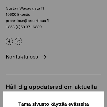
Gustav Wasas gata 11
10600 Ekenäs
proartibus@proartibus.fi
+358 (0)50 371 6339
Kontakta oss
Håll dig uppdaterad om aktuella
utställningar och evenemang
Tämä sivusto käyttää evästeitä