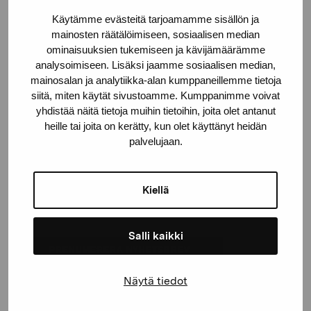
Förnamn
Käytämme evästeitä tarjoamamme sisällön ja
mainosten räätälöimiseen, sosiaalisen median
ominaisuuksien tukemiseen ja kävijämäärämme
Efternamn
analysoimiseen. Lisäksi jaamme sosiaalisen median,
mainosalan ja analytiikka-alan kumppaneillemme tietoja
siitä, miten käytät sivustoamme. Kumppanimme voivat
E-postadress
yhdistää näitä tietoja muihin tietoihin, joita olet antanut
heille tai joita on kerätty, kun olet käyttänyt heidän
palvelujaan.
Pro Artibus får spara min information för vidare kontakt
Elverket & Pro Artibus
Kiellä
Sinne
Salli kaikki
PRENUMERERA NYHETSBREV
Näytä tiedot