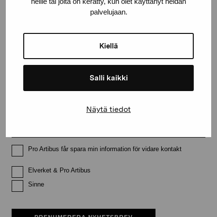
Håll dig uppdaterad om aktuella
heille tai joita on kerätty, kun olet käyttänyt heidän
palvelujaan.
utställningar och evenemang
Kiellä
Förnamn
Salli kaikki
Efternamn
Näytä tiedot
E-postadress
Pro Artibus får spara min information för vidare kontakt
Elverket & Pro Artibus
Sinne