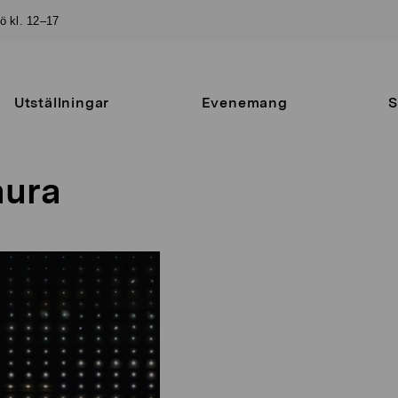
sö kl. 12–17
Utställningar
Evenemang
S
aura