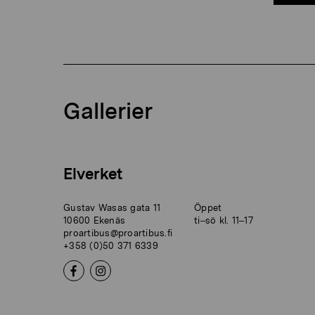
Gallerier
Elverket
Gustav Wasas gata 11
Öppet
10600 Ekenäs
ti–sö kl. 11–17
proartibus@proartibus.fi
+358 (0)50 371 6339