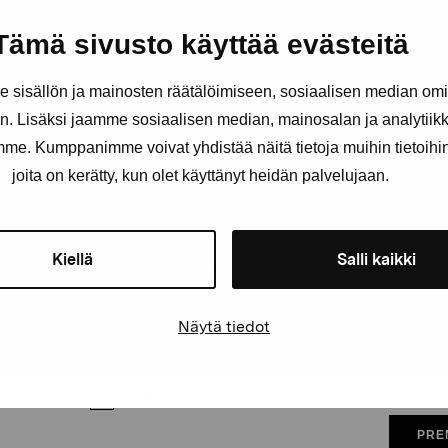
Håll dig uppdaterad om aktuell
Tämä sivusto käyttää evästeitä
och evenemang
sisällön ja mainosten räätälöimiseen, sosiaalisen median om
Förnamn
Efternam
. Lisäksi jaamme sosiaalisen median, mainosalan ja analytii
amme. Kumppanimme voivat yhdistää näitä tietoja muihin tietoihin, 
joita on kerätty, kun olet käyttänyt heidän palvelujaan.
E-postadress
Kiellä
Salli kaikki
Pro Artibus får spara min information för vidare kontakt
Näytä tiedot
Elverket & Pro Artibus
Sinne
PRE