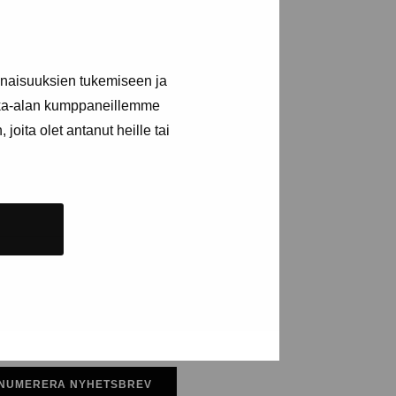
a utställningar
inaisuuksien tukemiseen ja
n
kka-alan kumppaneillemme
joita olet antanut heille tai
NUMERERA NYHETSBREV