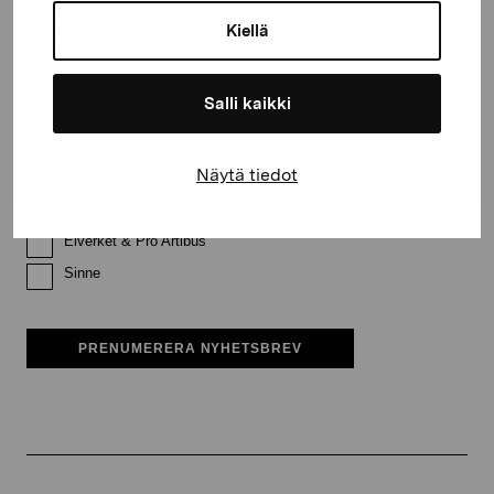
Kiellä
Efternamn
Salli kaikki
E-postadress
Näytä tiedot
Pro Artibus får spara min information för vidare kontakt
Elverket & Pro Artibus
Sinne
PRENUMERERA NYHETSBREV