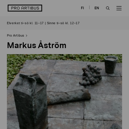
Skip
logo
FI
EN
to
OPEN
OP
content
Elverket ti–sö kl. 11–17 | Sinne ti–sö kl. 12–17
SEARCH
NAV
Pro Artibus
Markus Åström