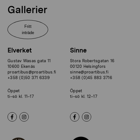
Gallerier
Fritt
inträde
Elverket
Sinne
Gustav Wasas gata 11
Stora Robertsgatan 16
10600 Ekenäs
00120 Helsingfors
proartibus@proartibus.fi
sinne@proartibus.fi
+358 (0)50 371 6339
+358 (0)45 883 3716
Öppet
Öppet
ti–sö kl. 11–17
ti–sö kl. 12–17