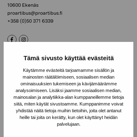
10600 Ekenäs
proartibus@proartibus.fi
+358 (0)50 371 6339
Tämä sivusto käyttää evästeitä
Kontakta oss
Käytämme evästeitä tarjoamamme sisällön ja
mainosten räätälöimiseen, sosiaalisen median
ominaisuuksien tukemiseen ja kävijämäärämme
analysoimiseen. Lisäksi jaamme sosiaalisen median,
Håll dig uppdaterad om aktuella
mainosalan ja analytiikka-alan kumppaneillemme tietoja
siitä, miten käytät sivustoamme. Kumppanimme voivat
utställningar och evenemang
yhdistää näitä tietoja muihin tietoihin, joita olet antanut
heille tai joita on kerätty, kun olet käyttänyt heidän
palvelujaan.
Förnamn